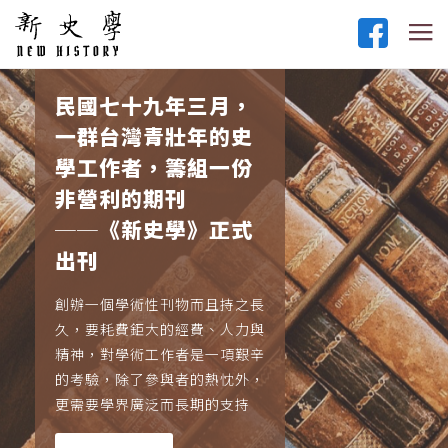
民國七十九年三月，
一群台灣青壯年的史
學工作者，籌組一份
非營利的期刊
──《新史學》正式
出刊
創辦一個學術性刊物而且持之長
久，要耗費鉅大的經費、人力與
精神，對學術工作者是一項艱辛
的考驗，除了參與者的熱忱外，
更需要學界廣泛而長期的支持