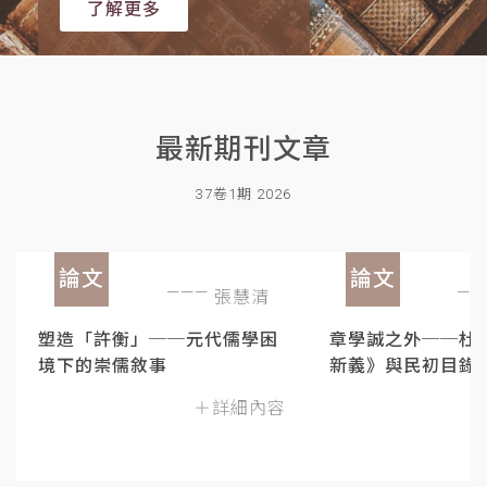
了解更多
最新期刊文章
37卷1期 2026
論文
論文
張慧清
塑造「許衡」──元代儒學困
章學誠之外──杜
境下的崇儒敘事
新義》與民初目錄
＋詳細內容