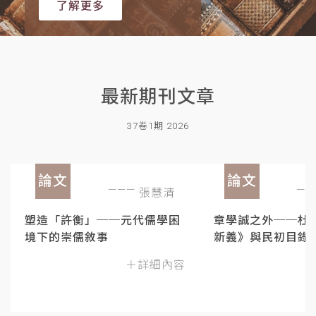
了解更多
最新期刊文章
37卷1期 2026
論文
論文
張慧清
塑造「許衡」──元代儒學困
章學誠之外──杜
境下的崇儒敘事
新義》與民初目錄
＋詳細內容