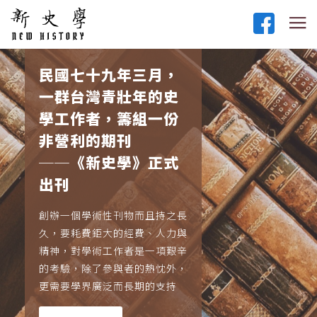
民國七十九年三月，
一群台灣青壯年的史
學工作者，籌組一份
非營利的期刊
──《新史學》正式
出刊
創辦一個學術性刊物而且持之長
久，要耗費鉅大的經費、人力與
精神，對學術工作者是一項艱辛
的考驗，除了參與者的熱忱外，
更需要學界廣泛而長期的支持