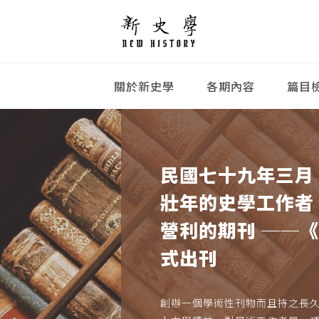
關於新史學
各期內容
篇目
民國七十九年三月
壯年的史學工作者
營利的期刊 ──
式出刊
創辦一個學術性刊物而且持之長