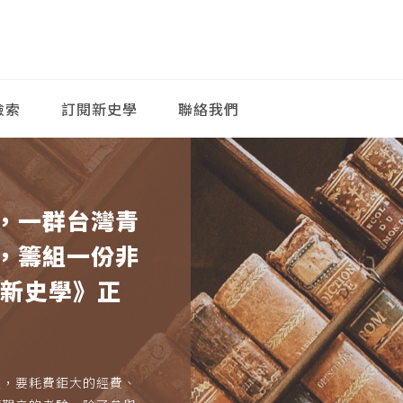
檢索
訂閱新史學
聯絡我們
，一群台灣青
，籌組一份非
《新史學》正
久，要耗費鉅大的經費、