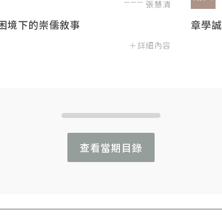
張慧清
困境下的崇儒敘事
章學誠
＋詳細內容
查看當期目錄