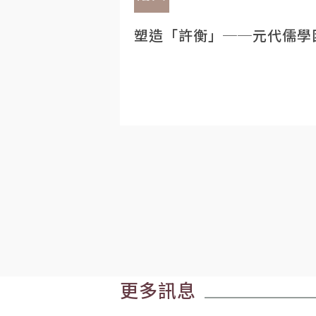
塑造「許衡」──元代儒學
更多訊息