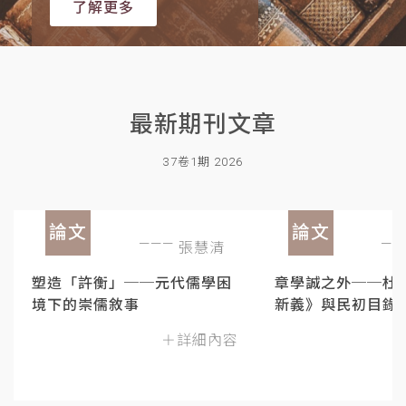
了解更多
最新期刊文章
37卷1期 2026
論文
論文
張慧清
塑造「許衡」──元代儒學困
章學誠之外──杜
境下的崇儒敘事
新義》與民初目錄
＋詳細內容