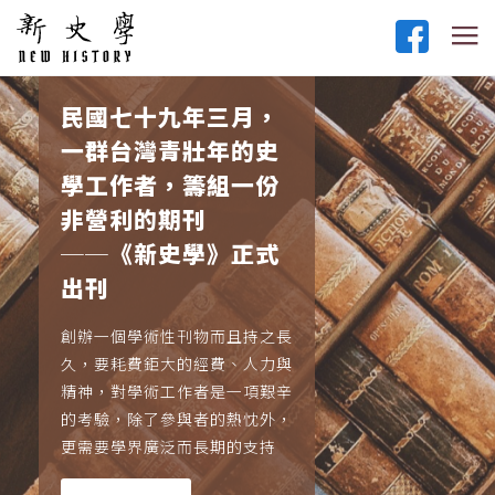
民國七十九年三月，
一群台灣青壯年的史
學工作者，籌組一份
非營利的期刊
──《新史學》正式
出刊
創辦一個學術性刊物而且持之長
久，要耗費鉅大的經費、人力與
精神，對學術工作者是一項艱辛
的考驗，除了參與者的熱忱外，
更需要學界廣泛而長期的支持