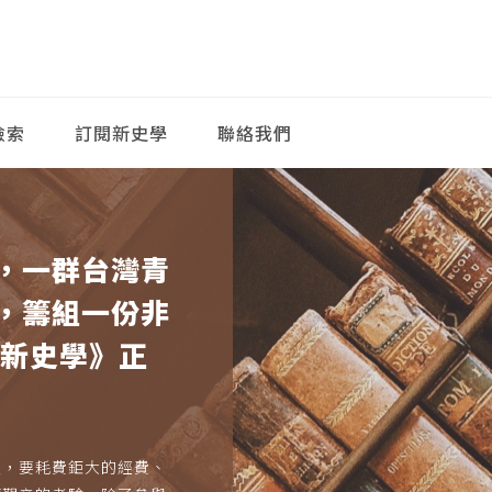
檢索
訂閱新史學
聯絡我們
，一群台灣青
，籌組一份非
《新史學》正
久，要耗費鉅大的經費、