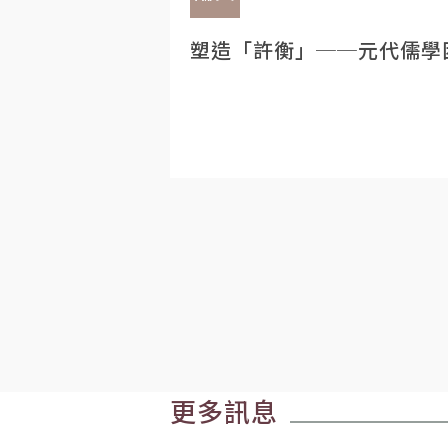
塑造「許衡」──元代儒學
更多訊息