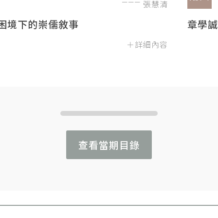
張慧清
困境下的崇儒敘事
章學誠
＋詳細內容
查看當期目錄