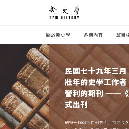
關於新史學
各期內容
篇目
民國七十九年三月
壯年的史學工作者
營利的期刊 ──
式出刊
創辦一個學術性刊物而且持之長