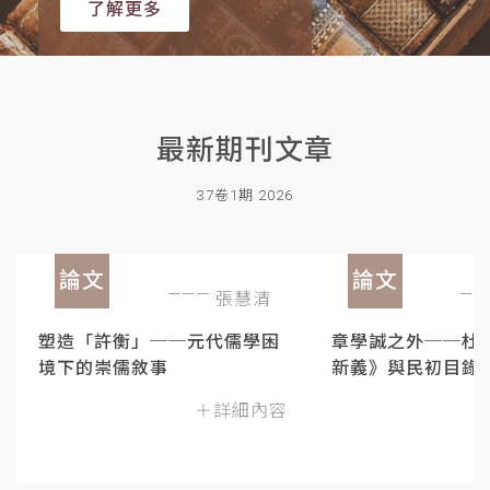
了解更多
最新期刊文章
37卷1期 2026
論文
論文
張慧清
塑造「許衡」──元代儒學困
章學誠之外──杜
境下的崇儒敘事
新義》與民初目錄
＋詳細內容