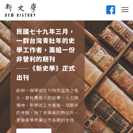
民國七十九年三月，
一群台灣青壯年的史
學工作者，籌組一份
非營利的期刊
──《新史學》正式
出刊
創辦一個學術性刊物而且持之長
久，要耗費鉅大的經費、人力與
精神，對學術工作者是一項艱辛
的考驗，除了參與者的熱忱外，
更需要學界廣泛而長期的支持