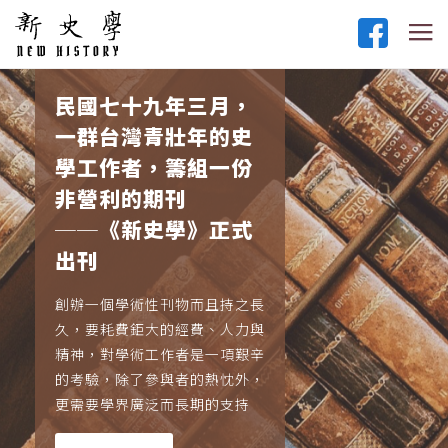
民國七十九年三月，
一群台灣青壯年的史
學工作者，籌組一份
非營利的期刊
──《新史學》正式
出刊
創辦一個學術性刊物而且持之長
久，要耗費鉅大的經費、人力與
精神，對學術工作者是一項艱辛
的考驗，除了參與者的熱忱外，
更需要學界廣泛而長期的支持