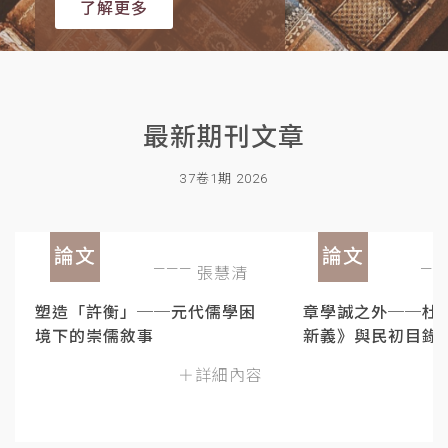
了解更多
最新期刊文章
37卷1期 2026
論文
論文
張慧清
塑造「許衡」──元代儒學困
章學誠之外──杜
境下的崇儒敘事
新義》與民初目錄
＋詳細內容