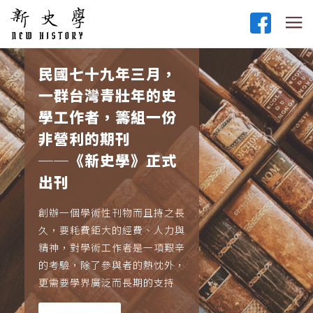
民國七十九年三月，
一群台灣青壯年的史
學工作者，籌組一份
非營利的期刊
──《新史學》正式
出刊
創辦一個學術性刊物而且持之長
久，要耗費鉅大的經費、人力與
精神，對學術工作者是一項艱辛
的考驗，除了參與者的熱忱外，
更需要學界廣泛而長期的支持