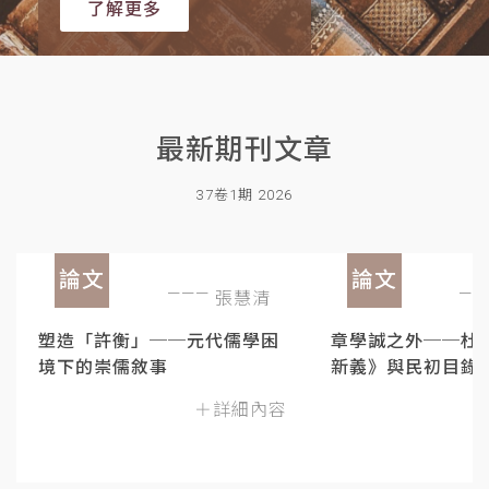
了解更多
最新期刊文章
37卷1期 2026
論文
論文
張慧清
塑造「許衡」──元代儒學困
章學誠之外──杜
境下的崇儒敘事
新義》與民初目錄
＋詳細內容