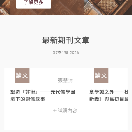
了解更多
最新期刊文章
37卷1期 2026
論文
論文
張慧清
塑造「許衡」──元代儒學困
章學誠之外──杜
境下的崇儒敘事
新義》與民初目錄
＋詳細內容