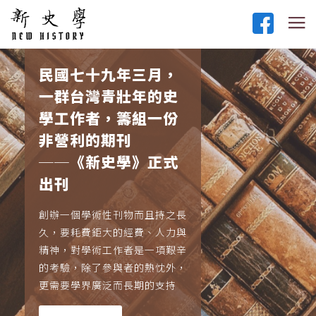
民國七十九年三月，
一群台灣青壯年的史
學工作者，籌組一份
非營利的期刊
──《新史學》正式
出刊
創辦一個學術性刊物而且持之長
久，要耗費鉅大的經費、人力與
精神，對學術工作者是一項艱辛
的考驗，除了參與者的熱忱外，
更需要學界廣泛而長期的支持