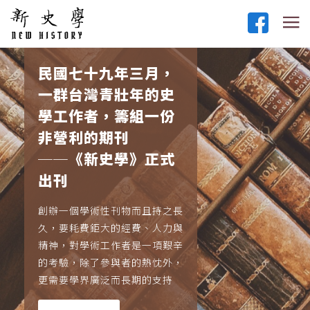
民國七十九年三月，
一群台灣青壯年的史
學工作者，籌組一份
非營利的期刊
──《新史學》正式
出刊
創辦一個學術性刊物而且持之長
久，要耗費鉅大的經費、人力與
精神，對學術工作者是一項艱辛
的考驗，除了參與者的熱忱外，
更需要學界廣泛而長期的支持