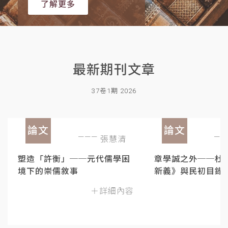
了解更多
最新期刊文章
37卷1期 2026
論文
論文
張慧清
塑造「許衡」──元代儒學困
章學誠之外──杜
境下的崇儒敘事
新義》與民初目錄
＋詳細內容