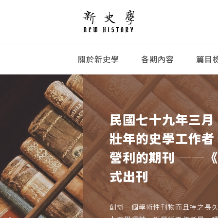
關於新史學
各期內容
篇目
民國七十九年三月
壯年的史學工作者
營利的期刊 ──
式出刊
創辦一個學術性刊物而且持之長