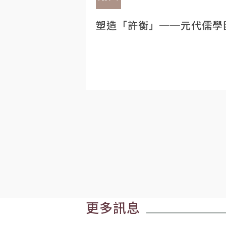
塑造「許衡」──元代儒學
更多訊息