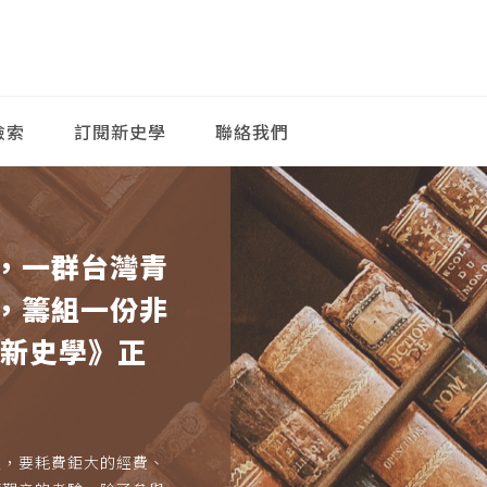
檢索
訂閱新史學
聯絡我們
，一群台灣青
，籌組一份非
《新史學》正
久，要耗費鉅大的經費、