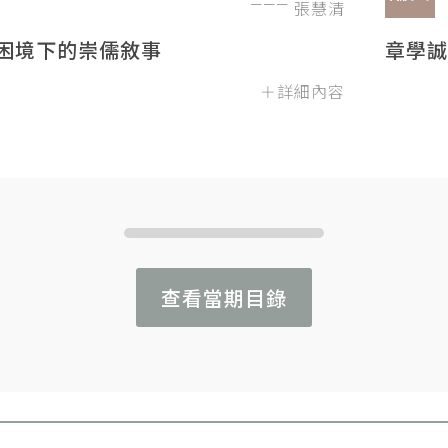
張慧清
困境下的崇儒敘事
章學誠
＋詳細內容
查看當期目錄