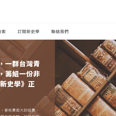
檢索
訂閱新史學
聯絡我們
，一群台灣青
，籌組一份非
《新史學》正
久，要耗費鉅大的經費、