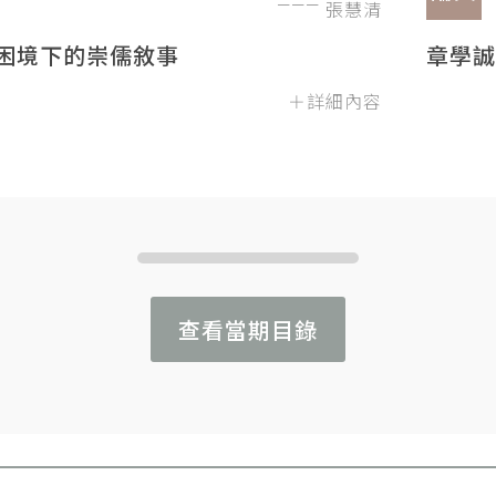
張慧清
困境下的崇儒敘事
章學誠
＋詳細內容
查看當期目錄