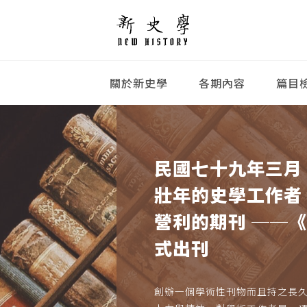
關於新史學
各期內容
篇目
民國七十九年三月
壯年的史學工作者
營利的期刊 ──
式出刊
創辦一個學術性刊物而且持之長