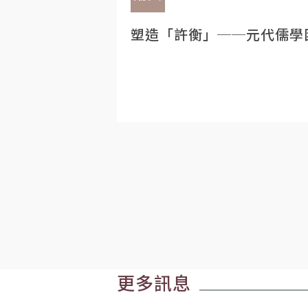
塑造「許衡」──元代儒學
更多訊息