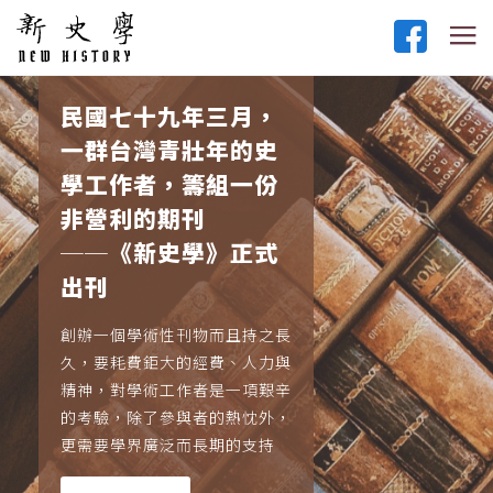
民國七十九年三月，
一群台灣青壯年的史
學工作者，籌組一份
非營利的期刊
──《新史學》正式
出刊
創辦一個學術性刊物而且持之長
久，要耗費鉅大的經費、人力與
精神，對學術工作者是一項艱辛
的考驗，除了參與者的熱忱外，
更需要學界廣泛而長期的支持