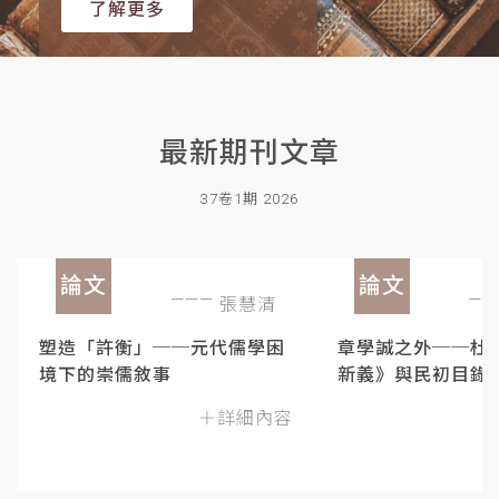
了解更多
最新期刊文章
37卷1期 2026
論文
論文
張慧清
塑造「許衡」──元代儒學困
章學誠之外──杜
境下的崇儒敘事
新義》與民初目錄
＋詳細內容