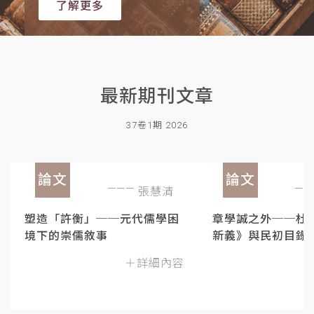
了解更多
最新期刊文章
37卷1期 2026
論文
論文
張慧清
塑造「許衡」──元代儒學困
章學誠之外──杜
境下的崇儒敘事
新義》與民初目錄
＋詳細內容