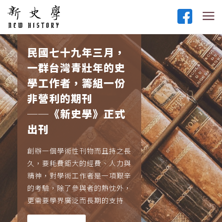
民國七十九年三月，
一群台灣青壯年的史
學工作者，籌組一份
非營利的期刊
──《新史學》正式
出刊
創辦一個學術性刊物而且持之長
久，要耗費鉅大的經費、人力與
精神，對學術工作者是一項艱辛
的考驗，除了參與者的熱忱外，
更需要學界廣泛而長期的支持