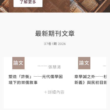
了解更多
最新期刊文章
37卷1期 2026
論文
論文
張慧清
塑造「許衡」──元代儒學困
章學誠之外──杜
境下的崇儒敘事
新義》與民初目錄
＋詳細內容