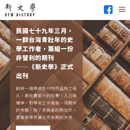
民國七十九年三月，
一群台灣青壯年的史
學工作者，籌組一份
非營利的期刊
──《新史學》正式
出刊
創辦一個學術性刊物而且持之長
久，要耗費鉅大的經費、人力與
精神，對學術工作者是一項艱辛
的考驗，除了參與者的熱忱外，
更需要學界廣泛而長期的支持