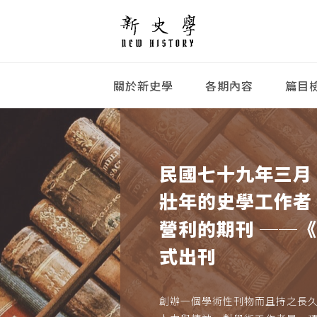
關於新史學
各期內容
篇目
民國七十九年三月
壯年的史學工作者
營利的期刊 ──
式出刊
創辦一個學術性刊物而且持之長