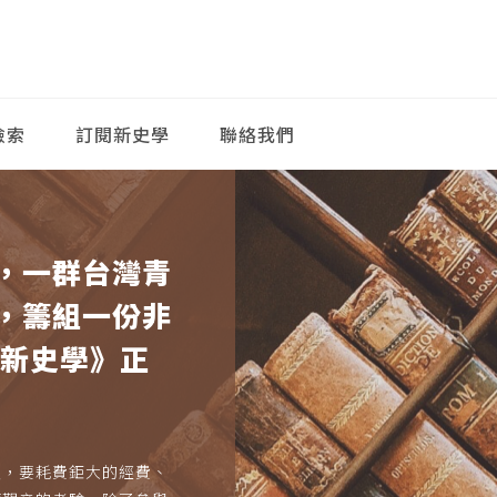
檢索
訂閱新史學
聯絡我們
，一群台灣青
，籌組一份非
《新史學》正
久，要耗費鉅大的經費、