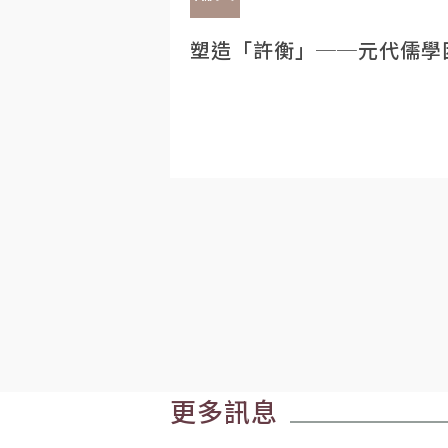
塑造「許衡」──元代儒學
更多訊息