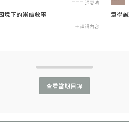
張慧清
困境下的崇儒敘事
章學誠
＋詳細內容
查看當期目錄