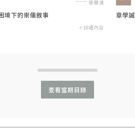
張慧清
困境下的崇儒敘事
章學誠
＋詳細內容
查看當期目錄