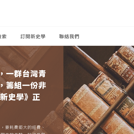
檢索
訂閱新史學
聯絡我們
，一群台灣青
，籌組一份非
《新史學》正
久，要耗費鉅大的經費、