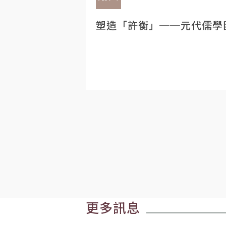
塑造「許衡」──元代儒學
更多訊息