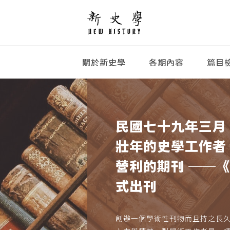
關於新史學
各期內容
篇目
民國七十九年三月
壯年的史學工作者
營利的期刊 ──
式出刊
創辦一個學術性刊物而且持之長