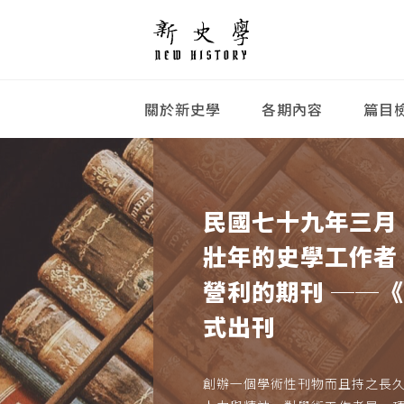
關於新史學
各期內容
篇目
民國七十九年三月
壯年的史學工作者
營利的期刊 ──
式出刊
創辦一個學術性刊物而且持之長