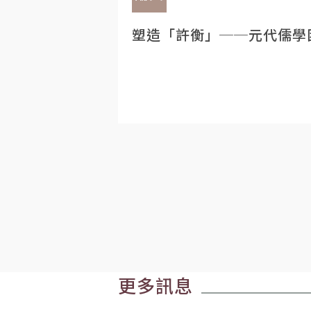
塑造「許衡」──元代儒學
更多訊息