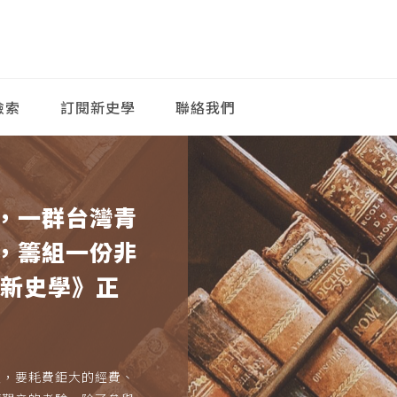
檢索
訂閱新史學
聯絡我們
，一群台灣青
，籌組一份非
《新史學》正
久，要耗費鉅大的經費、