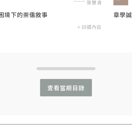
張慧清
困境下的崇儒敘事
章學誠
＋詳細內容
查看當期目錄