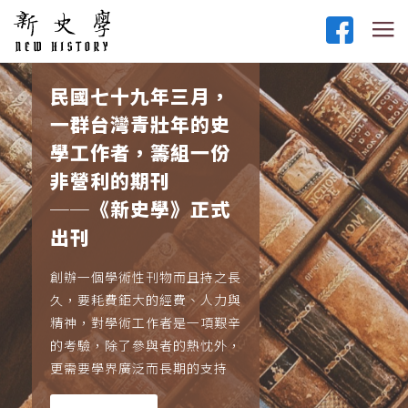
民國七十九年三月，
一群台灣青壯年的史
學工作者，籌組一份
非營利的期刊
──《新史學》正式
出刊
創辦一個學術性刊物而且持之長
久，要耗費鉅大的經費、人力與
精神，對學術工作者是一項艱辛
的考驗，除了參與者的熱忱外，
更需要學界廣泛而長期的支持