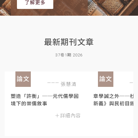
了解更多
最新期刊文章
37卷1期 2026
論文
論文
張慧清
塑造「許衡」──元代儒學困
章學誠之外──杜
境下的崇儒敘事
新義》與民初目錄
＋詳細內容