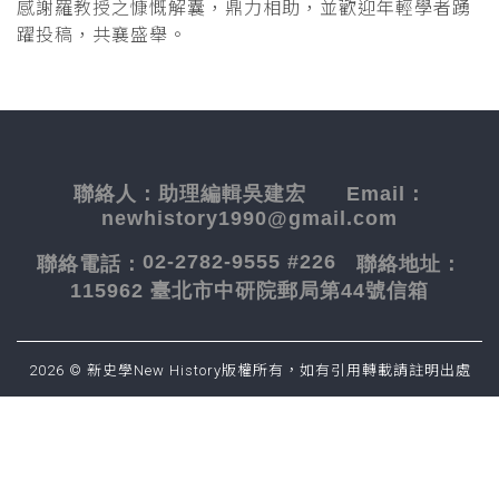
感謝羅教授之慷慨解囊，鼎力相助，並歡迎年輕學者踴
躍投稿，共襄盛舉。
聯絡人：
助理編輯吳建宏
Email：
newhistory1990@gmail.com
02-2782-9555 #226
聯絡電話：
聯絡地址：
115962 臺北市中研院郵局第44號信箱
2026 © 新史學New History版權所有，如有引用轉載請註明出處