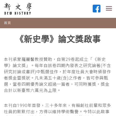
首頁
《新史學》論文獎啟事
本刊承蒙羅麗馨教授贊助，自第29卷起成立「《新史
學》論文獎」。每年自該卷四期內發表之研究論著(不含
研究討論或書評)中甄選佳作，於年度社員大會時頒發作
者獎金暨獎狀。凡未滿五十歲(含)之作者，皆可參與甄
選，當卷四期優秀論文超過一篇者，可同時獲獎，獎金
合計以新臺幣六萬元為上限。
本刊自1990年首發，三十多年來，有賴創社前輩和眾多
社員的默默付出，方得以維持學術聲譽。今特以此啟事