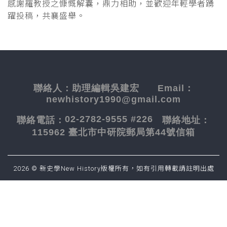
感謝羅教授之慷慨解囊，鼎力相助，並歡迎年輕學者踴
躍投稿，共襄盛舉。
聯絡人：
助理編輯吳建宏
Email：
newhistory1990@gmail.com
02-2782-9555 #226
聯絡電話：
聯絡地址：
115962 臺北市中研院郵局第44號信箱
2026 © 新史學New History版權所有，如有引用轉載請註明出處