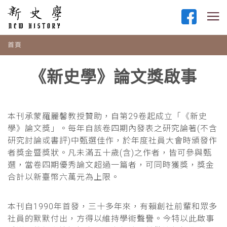
首頁
《新史學》論文獎啟事
本刊承蒙羅麗馨教授贊助，自第29卷起成立「《新史
學》論文獎」。每年自該卷四期內發表之研究論著(不含
研究討論或書評)中甄選佳作，於年度社員大會時頒發作
者獎金暨獎狀。凡未滿五十歲(含)之作者，皆可參與甄
選，當卷四期優秀論文超過一篇者，可同時獲獎，獎金
合計以新臺幣六萬元為上限。
本刊自1990年首發，三十多年來，有賴創社前輩和眾多
社員的默默付出，方得以維持學術聲譽。今特以此啟事