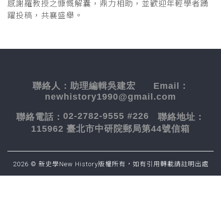
感謝羅教授之慷慨解囊，鼎力相助，並歡迎年輕學者踴
躍投稿，共襄盛舉。
聯絡人：
助理編輯吳建宏
Email：
newhistory1990@gmail.com
02-2782-9555 #226
聯絡電話：
聯絡地址：
115962 臺北市中研院郵局第44號信箱
2026 © 新史學New History版權所有，如有引用轉載請註明出處