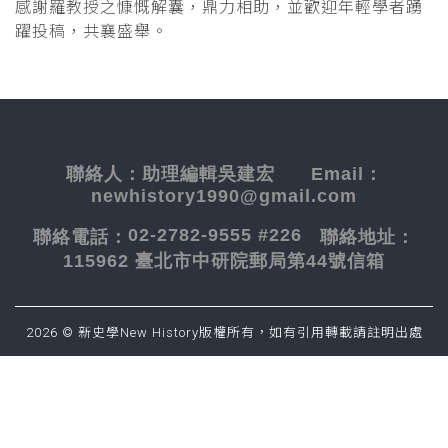
感謝羅教授之慷慨解囊，鼎力相助，並歡迎年輕學者踴
躍投稿，共襄盛舉。
聯絡人：
助理編輯吳建宏
Email：
newhistory1990@gmail.com
02-2782-9555 #226
聯絡電話：
聯絡地址：
115962 臺北市中研院郵局第44號信箱
2026 © 新史學New History版權所有，如有引用轉載請註明出處