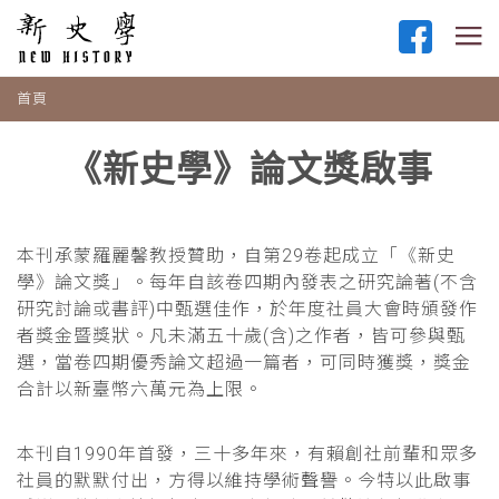
首頁
《新史學》論文獎啟事
本刊承蒙羅麗馨教授贊助，自第29卷起成立「《新史
學》論文獎」。每年自該卷四期內發表之研究論著(不含
研究討論或書評)中甄選佳作，於年度社員大會時頒發作
者獎金暨獎狀。凡未滿五十歲(含)之作者，皆可參與甄
選，當卷四期優秀論文超過一篇者，可同時獲獎，獎金
合計以新臺幣六萬元為上限。
本刊自1990年首發，三十多年來，有賴創社前輩和眾多
社員的默默付出，方得以維持學術聲譽。今特以此啟事