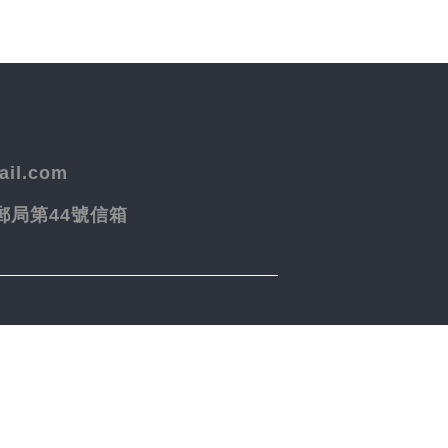
il.com
院郵局第44號信箱