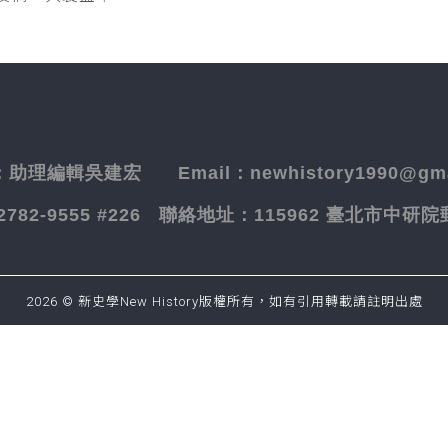
：
助理編輯吳建宏
Email：newhistory1990@gma
-2782-9555 #226
聯絡地址：
115962 臺北市中研
2026 © 新史學New History版權所有，如有引用轉載請註明出處