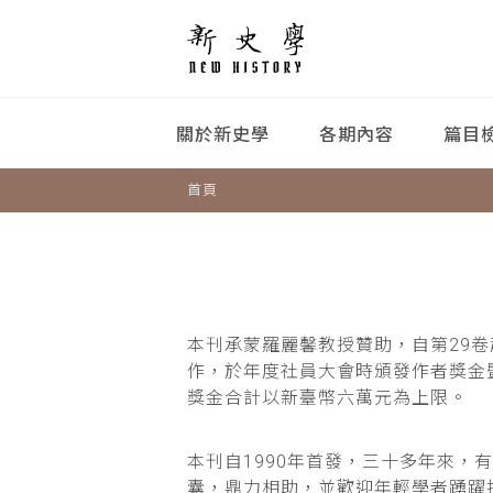
關於新史學
各期內容
篇目
首頁
本刊承蒙羅麗馨教授贊助，自第29
作，於年度社員大會時頒發作者獎金
獎金合計以新臺幣六萬元為上限。
本刊自1990年首發，三十多年來
囊，鼎力相助，並歡迎年輕學者踴躍