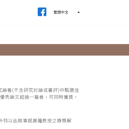
論著(不含研究討論或書評)中甄選佳
期優秀論文超過一篇者，可同時獲獎，
。今特以此啟事感謝羅教授之慷慨解