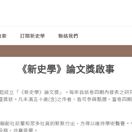
檢索
訂閱新史學
聯絡我們
《新史學》論文獎啟事
卷起成立「《新史學》論文獎」。每年自該卷四期內發表之研究
暨獎狀。凡未滿五十歲(含)之作者，皆可參與甄選，當卷四
，有賴創社前輩和眾多社員的默默付出，方得以維持學術聲譽
投稿，共襄盛舉。