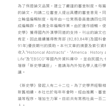
為了保證論文品質，建立了嚴謹的審查制度。每
的論文，均請二位審查人提出具體的審查意見。
立輪值編輯制度，每年由一位常務委員邀請四位同
成編輯群，負責全年編輯作業。由於運作順暢，
史學》獲得國內外漢學同道的支持，刊出的論文
肯定，因此連續獲得教育部 (82,83,84年)及國科會(
91年)優良期刊的獎助。本刊文章的摘要及索引資
收入“Historical Abstracts”、“America : History 
Life”及“EBSCO”等國內外資料庫中 ，並自民國
增辦「新史學講座」，邀請海內外知名學人進行
講。
《新史學》發起人有二十二位，為了史學界經驗
新舊相續，本社也於每年年會時，經由推薦、審
議等程序，增加生力軍。目前共有常務社員一百
人。