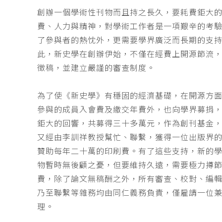
創辦一個學術性刊物而且持之長久，要耗費鉅大
費、人力與精神，對學術工作者是一項艱辛的考
了參與者的熱忱外，更需要學界廣泛而長期的支
此，新史學在創辦伊始，不僅在經費上開源節流
徵稿，並建立嚴謹的審查制度。
為了使《新史學》有穩固的經濟基礎，在開源方
參與的成員入會費及繳交年費外，也向學界募捐
鉅大的回響，共募得三十多萬元，作為創刊基金，
又經由李訓祥教授幫忙、聯繫，獲得一位出版界
贊助每年二十萬的印刷費。有了這些支持，新的
物暫時無後顧之憂，但要維持久遠，需要極力撙
費，除了論文無稿酬之外，所有審查、校對、編
乃至聯繫等雜務均由同仁義務負責，僅雇請一位
理。