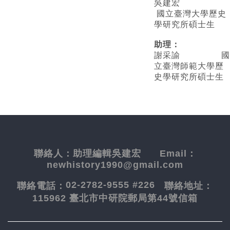
吳建宏
國立臺灣大學歷史
學研究所碩士生
助理：
謝采諭
國
立臺灣師範大學歷
史學研究所碩士生
聯絡人：
助理編輯吳建宏
Email：
newhistory1990@gmail.com
02-2782-9555 #226
聯絡電話：
聯絡地址：
115962 臺北市中研院郵局第44號信箱