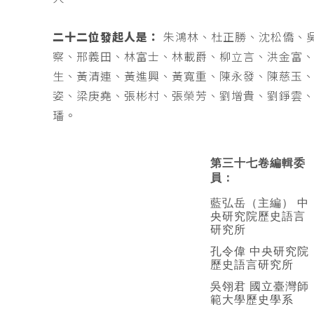
二十二位發起人是：
朱鴻林、杜正勝、沈松僑、
察、邢義田、林富士、林載爵、柳立言、洪金富
生、黃清連、黃進興、黃寬重、陳永發、陳慈玉
姿、梁庚堯、張彬村、張榮芳、劉增貴、劉錚雲
璠。
第三十七卷編輯委
員：
藍弘岳（主編） 中
央研究院歷史語言
研究所
孔令偉 中央研究院
歷史語言研究所
吳翎君 國立臺灣師
範大學歷史學系