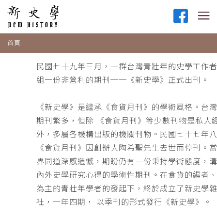
首頁
民國七十九年三月，一群台灣青壯年的史學工作
組一份非營利的期刊──《新史學》正式出刊。
《新史學》是繼承《食貨月刊》的學術風格。台
期刊繁多，但除 《食貨月刊》等少數刊物是私人
外，多屬各機構出版的機關刊物。民國七十七年
《食貨月刊》因創辦人陶希聖先生去世而停刊。
界同道深感遺憾，期盼仍有一份秉持學術態度，
內外史學研究心得的學術性期刊。在食貨的編者
為主的青壯年學者的發起下，終於成立了新史學
社，一年四期， 以季刊的形式發行《新史學》。