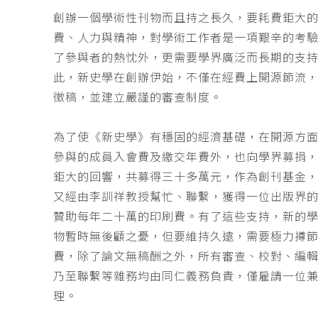
創辦一個學術性刊物而且持之長久，要耗費鉅大
費、人力與精神，對學術工作者是一項艱辛的考
了參與者的熱忱外，更需要學界廣泛而長期的支
此，新史學在創辦伊始，不僅在經費上開源節流
徵稿，並建立嚴謹的審查制度。
為了使《新史學》有穩固的經濟基礎，在開源方
參與的成員入會費及繳交年費外，也向學界募捐
鉅大的回響，共募得三十多萬元，作為創刊基金，
又經由李訓祥教授幫忙、聯繫，獲得一位出版界
贊助每年二十萬的印刷費。有了這些支持，新的
物暫時無後顧之憂，但要維持久遠，需要極力撙
費，除了論文無稿酬之外，所有審查、校對、編
乃至聯繫等雜務均由同仁義務負責，僅雇請一位
理。