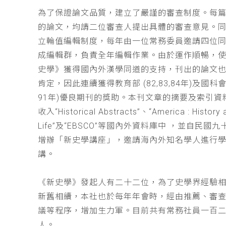
為了保證論文品質，建立了嚴謹的審查制度。每
的論文，均請二位審查人提出具體的審查意見。
立輪值編輯制度，每年由一位常務委員邀請四位同
成編輯群，負責全年編輯作業。由於運作順暢，
史學》獲得國內外漢學同道的支持，刊出的論文
肯定，因此連續獲得教育部 (82,83,84年)及國科會(
91年)優良期刊的獎助。本刊文章的摘要及索引資
收入“Historical Abstracts”、“America : History 
Life”及“EBSCO”等國內外資料庫中 ，並自民國
增辦「新史學講座」，邀請海內外知名學人進行
講。
《新史學》發起人有二十二位，為了史學界經驗
新舊相續，本社也於每年年會時，經由推薦、審
議等程序，增加生力軍。目前共有常務社員一百
人。