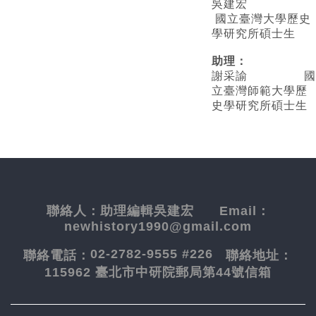
吳建宏
國立臺灣大學歷史
學研究所碩士生
助理：
謝采諭
國
立臺灣師範大學歷
史學研究所碩士生
聯絡人：
助理編輯吳建宏
Email：
newhistory1990@gmail.com
02-2782-9555 #226
聯絡電話：
聯絡地址：
115962 臺北市中研院郵局第44號信箱