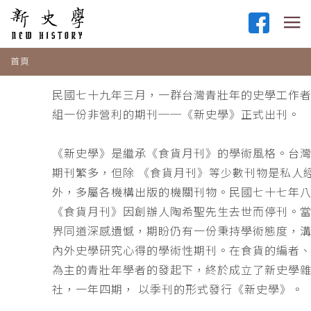
首頁
民國七十九年三月，一群台灣青壯年的史學工作
組一份非營利的期刊──《新史學》正式出刊。
《新史學》是繼承《食貨月刊》的學術風格。台
期刊繁多，但除 《食貨月刊》等少數刊物是私人
外，多屬各機構出版的機關刊物。民國七十七年
《食貨月刊》因創辦人陶希聖先生去世而停刊。
界同道深感遺憾，期盼仍有一份秉持學術態度，
內外史學研究心得的學術性期刊。在食貨的編者
為主的青壯年學者的發起下，終於成立了新史學
社，一年四期， 以季刊的形式發行《新史學》。