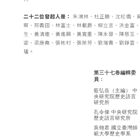
二十二位發起人是：
朱鴻林、杜正勝、沈松僑、
察、邢義田、林富士、林載爵、柳立言、洪金富
生、黃清連、黃進興、黃寬重、陳永發、陳慈玉
姿、梁庚堯、張彬村、張榮芳、劉增貴、劉錚雲
璠。
第三十七卷編輯委
員：
藍弘岳（主編） 中
央研究院歷史語言
研究所
孔令偉 中央研究院
歷史語言研究所
吳翎君 國立臺灣師
範大學歷史學系