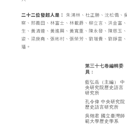
二十二位發起人是：
朱鴻林、杜正勝、沈松僑、
察、邢義田、林富士、林載爵、柳立言、洪金富
生、黃清連、黃進興、黃寬重、陳永發、陳慈玉
姿、梁庚堯、張彬村、張榮芳、劉增貴、劉錚雲
璠。
第三十七卷編輯委
員：
藍弘岳（主編） 中
央研究院歷史語言
研究所
孔令偉 中央研究院
歷史語言研究所
吳翎君 國立臺灣師
範大學歷史學系