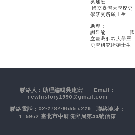
吳建宏
國立臺灣大學歷史
學研究所碩士生
助理：
謝采諭
國
立臺灣師範大學歷
史學研究所碩士生
聯絡人：
助理編輯吳建宏
Email：
newhistory1990@gmail.com
02-2782-9555 #226
聯絡電話：
聯絡地址：
115962 臺北市中研院郵局第44號信箱