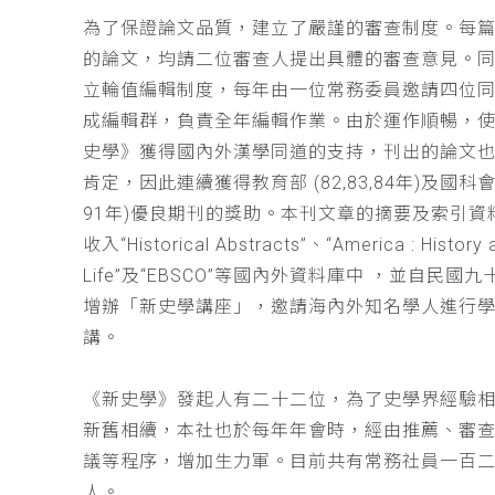
為了保證論文品質，建立了嚴謹的審查制度。每
的論文，均請二位審查人提出具體的審查意見。
立輪值編輯制度，每年由一位常務委員邀請四位同
成編輯群，負責全年編輯作業。由於運作順暢，
史學》獲得國內外漢學同道的支持，刊出的論文
肯定，因此連續獲得教育部 (82,83,84年)及國科會(
91年)優良期刊的獎助。本刊文章的摘要及索引資
收入“Historical Abstracts”、“America : History 
Life”及“EBSCO”等國內外資料庫中 ，並自民國
增辦「新史學講座」，邀請海內外知名學人進行
講。
《新史學》發起人有二十二位，為了史學界經驗
新舊相續，本社也於每年年會時，經由推薦、審
議等程序，增加生力軍。目前共有常務社員一百
人。