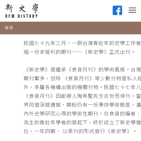
首頁
民國七十九年三月，一群台灣青壯年的史學工作
組一份非營利的期刊──《新史學》正式出刊。
《新史學》是繼承《食貨月刊》的學術風格。台
期刊繁多，但除 《食貨月刊》等少數刊物是私人
外，多屬各機構出版的機關刊物。民國七十七年
《食貨月刊》因創辦人陶希聖先生去世而停刊。
界同道深感遺憾，期盼仍有一份秉持學術態度，
內外史學研究心得的學術性期刊。在食貨的編者
為主的青壯年學者的發起下，終於成立了新史學
社，一年四期， 以季刊的形式發行《新史學》。