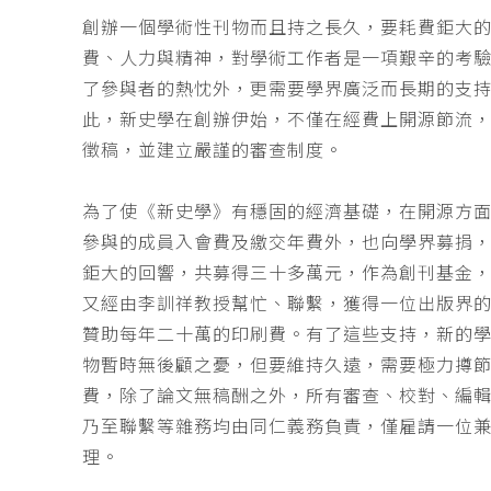
創辦一個學術性刊物而且持之長久，要耗費鉅大
費、人力與精神，對學術工作者是一項艱辛的考
了參與者的熱忱外，更需要學界廣泛而長期的支
此，新史學在創辦伊始，不僅在經費上開源節流
徵稿，並建立嚴謹的審查制度。
為了使《新史學》有穩固的經濟基礎，在開源方
參與的成員入會費及繳交年費外，也向學界募捐
鉅大的回響，共募得三十多萬元，作為創刊基金，
又經由李訓祥教授幫忙、聯繫，獲得一位出版界
贊助每年二十萬的印刷費。有了這些支持，新的
物暫時無後顧之憂，但要維持久遠，需要極力撙
費，除了論文無稿酬之外，所有審查、校對、編
乃至聯繫等雜務均由同仁義務負責，僅雇請一位
理。