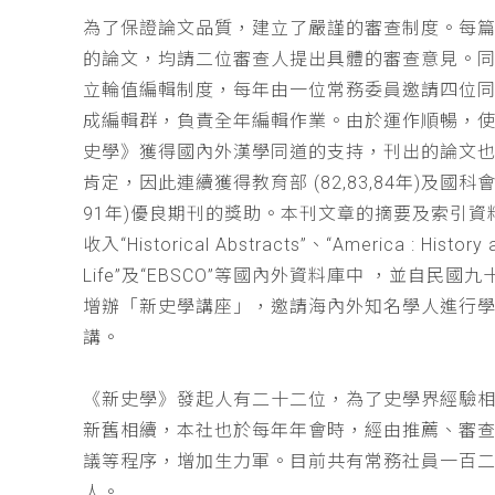
為了保證論文品質，建立了嚴謹的審查制度。每
的論文，均請二位審查人提出具體的審查意見。
立輪值編輯制度，每年由一位常務委員邀請四位同
成編輯群，負責全年編輯作業。由於運作順暢，
史學》獲得國內外漢學同道的支持，刊出的論文
肯定，因此連續獲得教育部 (82,83,84年)及國科會(
91年)優良期刊的獎助。本刊文章的摘要及索引資
收入“Historical Abstracts”、“America : History 
Life”及“EBSCO”等國內外資料庫中 ，並自民國
增辦「新史學講座」，邀請海內外知名學人進行
講。
《新史學》發起人有二十二位，為了史學界經驗
新舊相續，本社也於每年年會時，經由推薦、審
議等程序，增加生力軍。目前共有常務社員一百
人。