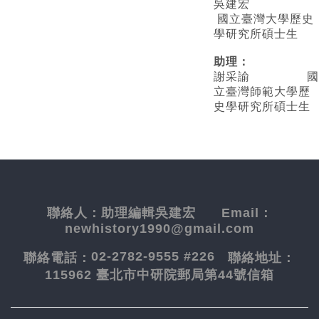
吳建宏
國立臺灣大學歷史
學研究所碩士生
助理：
謝采諭
國
立臺灣師範大學歷
史學研究所碩士生
聯絡人：
助理編輯吳建宏
Email：
newhistory1990@gmail.com
02-2782-9555 #226
聯絡電話：
聯絡地址：
115962 臺北市中研院郵局第44號信箱