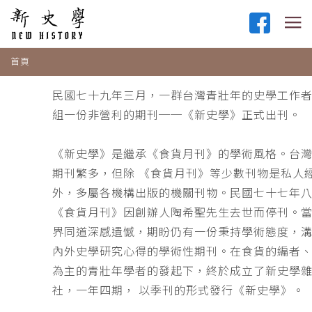
首頁
民國七十九年三月，一群台灣青壯年的史學工作
組一份非營利的期刊──《新史學》正式出刊。
《新史學》是繼承《食貨月刊》的學術風格。台
期刊繁多，但除 《食貨月刊》等少數刊物是私人
外，多屬各機構出版的機關刊物。民國七十七年
《食貨月刊》因創辦人陶希聖先生去世而停刊。
界同道深感遺憾，期盼仍有一份秉持學術態度，
內外史學研究心得的學術性期刊。在食貨的編者
為主的青壯年學者的發起下，終於成立了新史學
社，一年四期， 以季刊的形式發行《新史學》。