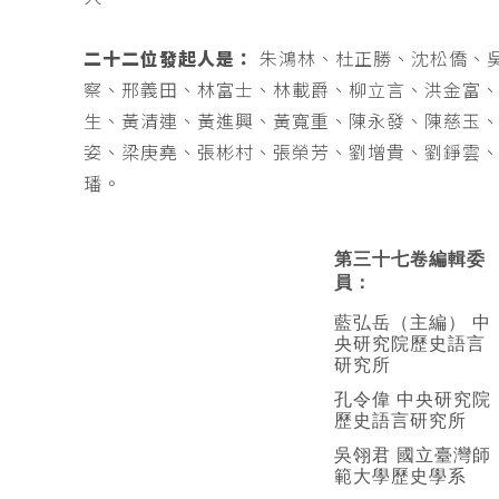
二十二位發起人是：
朱鴻林、杜正勝、沈松僑、
察、邢義田、林富士、林載爵、柳立言、洪金富
生、黃清連、黃進興、黃寬重、陳永發、陳慈玉
姿、梁庚堯、張彬村、張榮芳、劉增貴、劉錚雲
璠。
第三十七卷編輯委
員：
藍弘岳（主編） 中
央研究院歷史語言
研究所
孔令偉 中央研究院
歷史語言研究所
吳翎君 國立臺灣師
範大學歷史學系