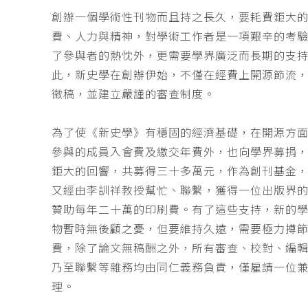
創辦一個學術性刊物而且持之長久，要耗費鉅大
費、人力與精神，對學術工作者是一項艱辛的考
了參與者的熱忱外，更需要學界廣泛而長期的支
此，新史學在創辦伊始，不僅在經費上開源節流
徵稿，並建立嚴謹的審查制度。
為了使《新史學》有穩固的經濟基礎，在開源方
參與的成員入會費及繳交年費外，也向學界募捐
鉅大的回響，共募得三十多萬元，作為創刊基金，
又經由李訓祥教授幫忙、聯繫，獲得一位出版界
贊助每年二十萬的印刷費。有了這些支持，新的
物暫時無後顧之憂，但要維持久遠，需要極力撙
費，除了論文無稿酬之外，所有審查、校對、編
乃至聯繫等雜務均由同仁義務負責，僅雇請一位
理。