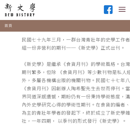
首頁
民國七十九年三月，一群台灣青壯年的史學工作
組一份非營利的期刊──《新史學》正式出刊。
《新史學》是繼承《食貨月刊》的學術風格。台
期刊繁多，但除 《食貨月刊》等少數刊物是私人
外，多屬各機構出版的機關刊物。民國七十七年
《食貨月刊》因創辦人陶希聖先生去世而停刊。
界同道深感遺憾，期盼仍有一份秉持學術態度，
內外史學研究心得的學術性期刊。在食貨的編者
為主的青壯年學者的發起下，終於成立了新史學
社，一年四期， 以季刊的形式發行《新史學》。