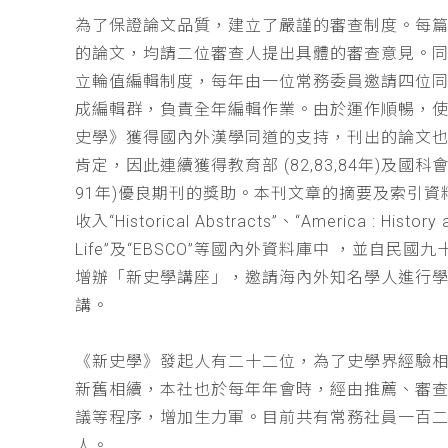
為了保證論文品質，建立了嚴謹的審查制度。每
的論文，均請二位審查人提出具體的審查意見。
立輪值編輯制度，每年由一位常務委員邀請四位同
成編輯群，負責全年編輯作業。由於運作順暢，
史學》獲得國內外漢學同道的支持，刊出的論文
肯定，因此連續獲得教育部 (82,83,84年)及國科會(
91年)優良期刊的獎助。本刊文章的摘要及索引資
收入“Historical Abstracts”、“America : History 
Life”及“EBSCO”等國內外資料庫中 ，並自民國
增辦「新史學講座」，邀請海內外知名學人進行
講。
《新史學》發起人有二十二位，為了史學界經驗
新舊相續，本社也於每年年會時，經由推薦、審
議等程序，增加生力軍。目前共有常務社員一百
人。