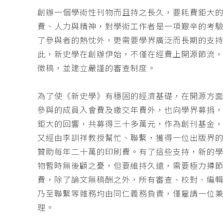
創辦一個學術性刊物而且持之長久，要耗費鉅大
費、人力與精神，對學術工作者是一項艱辛的考
了參與者的熱忱外，更需要學界廣泛而長期的支
此，新史學在創辦伊始，不僅在經費上開源節流
徵稿，並建立嚴謹的審查制度。
為了使《新史學》有穩固的經濟基礎，在開源方
參與的成員入會費及繳交年費外，也向學界募捐
鉅大的回響，共募得三十多萬元，作為創刊基金，
又經由李訓祥教授幫忙、聯繫，獲得一位出版界
贊助每年二十萬的印刷費。有了這些支持，新的
物暫時無後顧之憂，但要維持久遠，需要極力撙
費，除了論文無稿酬之外，所有審查、校對、編
乃至聯繫等雜務均由同仁義務負責，僅雇請一位
理。