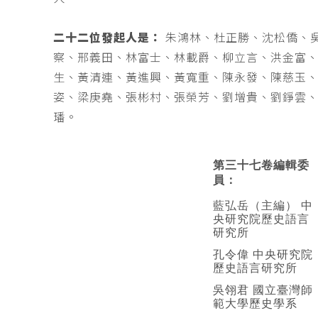
二十二位發起人是：
朱鴻林、杜正勝、沈松僑、
察、邢義田、林富士、林載爵、柳立言、洪金富
生、黃清連、黃進興、黃寬重、陳永發、陳慈玉
姿、梁庚堯、張彬村、張榮芳、劉增貴、劉錚雲
璠。
第三十七卷編輯委
員：
藍弘岳（主編） 中
央研究院歷史語言
研究所
孔令偉 中央研究院
歷史語言研究所
吳翎君 國立臺灣師
範大學歷史學系