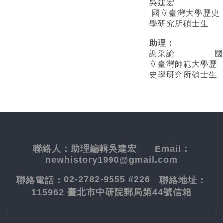
吳建宏
國立臺灣大學歷史
學研究所碩士生
助理：
謝采諭
國
立臺灣師範大學歷
史學研究所碩士生
聯絡人：
助理編輯吳建宏
Email：
newhistory1990@gmail.com
02-2782-9555 #226
聯絡電話：
聯絡地址：
115962 臺北市中研院郵局第44號信箱