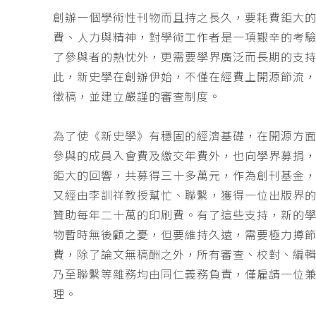
創辦一個學術性刊物而且持之長久，要耗費鉅大
費、人力與精神，對學術工作者是一項艱辛的考
了參與者的熱忱外，更需要學界廣泛而長期的支
此，新史學在創辦伊始，不僅在經費上開源節流
徵稿，並建立嚴謹的審查制度。
為了使《新史學》有穩固的經濟基礎，在開源方
參與的成員入會費及繳交年費外，也向學界募捐
鉅大的回響，共募得三十多萬元，作為創刊基金，
又經由李訓祥教授幫忙、聯繫，獲得一位出版界
贊助每年二十萬的印刷費。有了這些支持，新的
物暫時無後顧之憂，但要維持久遠，需要極力撙
費，除了論文無稿酬之外，所有審查、校對、編
乃至聯繫等雜務均由同仁義務負責，僅雇請一位
理。