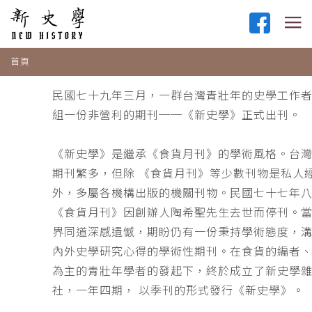
首頁
民國七十九年三月，一群台灣青壯年的史學工作
組一份非營利的期刊──《新史學》正式出刊。
《新史學》是繼承《食貨月刊》的學術風格。台
期刊繁多，但除 《食貨月刊》等少數刊物是私人
外，多屬各機構出版的機關刊物。民國七十七年
《食貨月刊》因創辦人陶希聖先生去世而停刊。
界同道深感遺憾，期盼仍有一份秉持學術態度，
內外史學研究心得的學術性期刊。在食貨的編者
為主的青壯年學者的發起下，終於成立了新史學
社，一年四期， 以季刊的形式發行《新史學》。