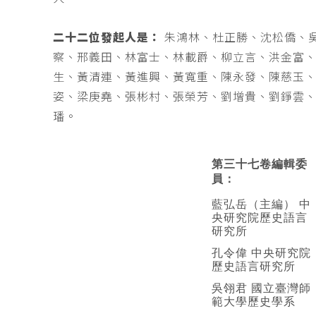
二十二位發起人是：
朱鴻林、杜正勝、沈松僑、
察、邢義田、林富士、林載爵、柳立言、洪金富
生、黃清連、黃進興、黃寬重、陳永發、陳慈玉
姿、梁庚堯、張彬村、張榮芳、劉增貴、劉錚雲
璠。
第三十七卷編輯委
員：
藍弘岳（主編） 中
央研究院歷史語言
研究所
孔令偉 中央研究院
歷史語言研究所
吳翎君 國立臺灣師
範大學歷史學系