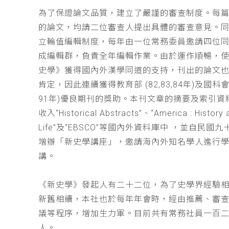
為了保證論文品質，建立了嚴謹的審查制度。每
的論文，均請二位審查人提出具體的審查意見。
立輪值編輯制度，每年由一位常務委員邀請四位同
成編輯群，負責全年編輯作業。由於運作順暢，
史學》獲得國內外漢學同道的支持，刊出的論文
肯定，因此連續獲得教育部 (82,83,84年)及國科會(
91年)優良期刊的獎助。本刊文章的摘要及索引資
收入“Historical Abstracts”、“America : History 
Life”及“EBSCO”等國內外資料庫中 ，並自民國
增辦「新史學講座」，邀請海內外知名學人進行
講。
《新史學》發起人有二十二位，為了史學界經驗
新舊相續，本社也於每年年會時，經由推薦、審
議等程序，增加生力軍。目前共有常務社員一百
人。