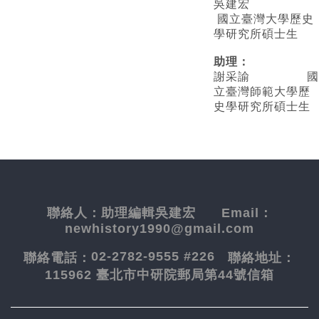
吳建宏
國立臺灣大學歷史
學研究所碩士生
助理：
謝采諭
國
立臺灣師範大學歷
史學研究所碩士生
聯絡人：
助理編輯吳建宏
Email：
newhistory1990@gmail.com
02-2782-9555 #226
聯絡電話：
聯絡地址：
115962 臺北市中研院郵局第44號信箱