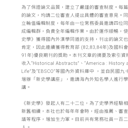
為了保證論文品質，建立了嚴謹的審查制度。每
的論文，均請二位審查人提出具體的審查意見。
立輪值編輯制度，每年由一位常務委員邀請四位同
成編輯群，負責全年編輯作業。由於運作順暢，
史學》獲得國內外漢學同道的支持，刊出的論文
肯定，因此連續獲得教育部 (82,83,84年)及國科會(
91年)優良期刊的獎助。本刊文章的摘要及索引資
收入“Historical Abstracts”、“America : History 
Life”及“EBSCO”等國內外資料庫中 ，並自民國
增辦「新史學講座」，邀請海內外知名學人進行
講。
《新史學》發起人有二十二位，為了史學界經驗
新舊相續，本社也於每年年會時，經由推薦、審
議等程序，增加生力軍。目前共有常務社員一百
人。