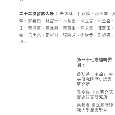
二十二位發起人是：
朱鴻林、杜正勝、沈松僑、
察、邢義田、林富士、林載爵、柳立言、洪金富
生、黃清連、黃進興、黃寬重、陳永發、陳慈玉
姿、梁庚堯、張彬村、張榮芳、劉增貴、劉錚雲
璠。
第三十七卷編輯委
員：
藍弘岳（主編） 中
央研究院歷史語言
研究所
孔令偉 中央研究院
歷史語言研究所
吳翎君 國立臺灣師
範大學歷史學系