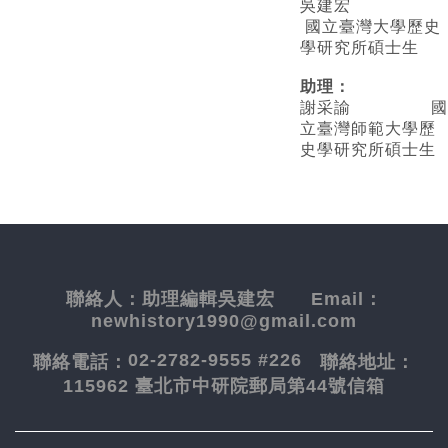
吳建宏
國立臺灣大學歷史
學研究所碩士生
助理：
謝采諭
國
立臺灣師範大學歷
史學研究所碩士生
聯絡人：
助理編輯吳建宏
Email：
newhistory1990@gmail.com
02-2782-9555 #226
聯絡電話：
聯絡地址：
115962 臺北市中研院郵局第44號信箱