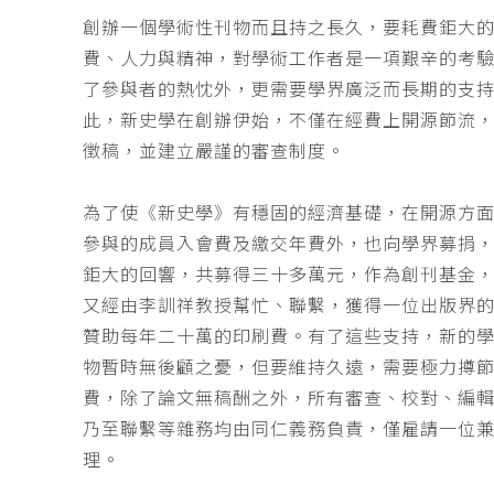
創辦一個學術性刊物而且持之長久，要耗費鉅大
費、人力與精神，對學術工作者是一項艱辛的考
了參與者的熱忱外，更需要學界廣泛而長期的支
此，新史學在創辦伊始，不僅在經費上開源節流
徵稿，並建立嚴謹的審查制度。
為了使《新史學》有穩固的經濟基礎，在開源方
參與的成員入會費及繳交年費外，也向學界募捐
鉅大的回響，共募得三十多萬元，作為創刊基金，
又經由李訓祥教授幫忙、聯繫，獲得一位出版界
贊助每年二十萬的印刷費。有了這些支持，新的
物暫時無後顧之憂，但要維持久遠，需要極力撙
費，除了論文無稿酬之外，所有審查、校對、編
乃至聯繫等雜務均由同仁義務負責，僅雇請一位
理。