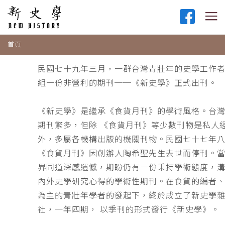
首頁
民國七十九年三月，一群台灣青壯年的史學工作
組一份非營利的期刊──《新史學》正式出刊。
《新史學》是繼承《食貨月刊》的學術風格。台
期刊繁多，但除 《食貨月刊》等少數刊物是私人
外，多屬各機構出版的機關刊物。民國七十七年
《食貨月刊》因創辦人陶希聖先生去世而停刊。
界同道深感遺憾，期盼仍有一份秉持學術態度，
內外史學研究心得的學術性期刊。在食貨的編者
為主的青壯年學者的發起下，終於成立了新史學
社，一年四期， 以季刊的形式發行《新史學》。