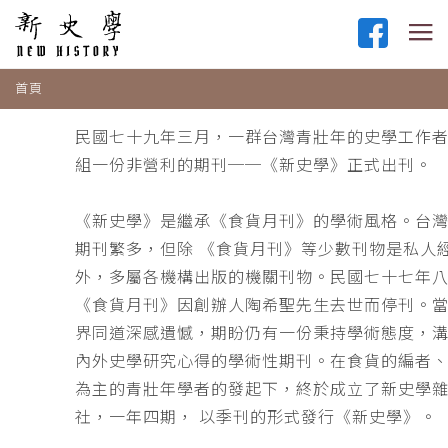
首頁
民國七十九年三月，一群台灣青壯年的史學工作
組一份非營利的期刊──《新史學》正式出刊。
《新史學》是繼承《食貨月刊》的學術風格。台
期刊繁多，但除 《食貨月刊》等少數刊物是私人
外，多屬各機構出版的機關刊物。民國七十七年
《食貨月刊》因創辦人陶希聖先生去世而停刊。
界同道深感遺憾，期盼仍有一份秉持學術態度，
內外史學研究心得的學術性期刊。在食貨的編者
為主的青壯年學者的發起下，終於成立了新史學
社，一年四期， 以季刊的形式發行《新史學》。