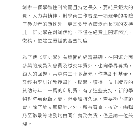
創辦一個學術性刊物而且持之長久，要耗費鉅大
費、人力與精神，對學術工作者是一項艱辛的考
了參與者的熱忱外，更需要學界廣泛而長期的支
此，新史學在創辦伊始，不僅在經費上開源節流
徵稿，並建立嚴謹的審查制度。
為了使《新史學》有穩固的經濟基礎，在開源方
參與的成員入會費及繳交年費外，也向學界募捐
鉅大的回響，共募得三十多萬元，作為創刊基金，
又經由李訓祥教授幫忙、聯繫，獲得一位出版界
贊助每年二十萬的印刷費。有了這些支持，新的
物暫時無後顧之憂，但要維持久遠，需要極力撙
費，除了論文無稿酬之外，所有審查、校對、編
乃至聯繫等雜務均由同仁義務負責，僅雇請一位
理。