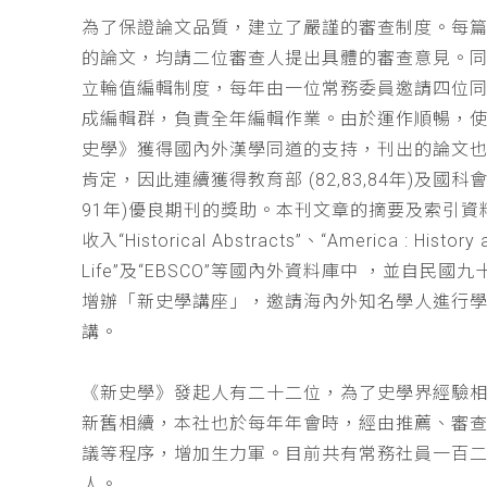
為了保證論文品質，建立了嚴謹的審查制度。每
的論文，均請二位審查人提出具體的審查意見。
立輪值編輯制度，每年由一位常務委員邀請四位同
成編輯群，負責全年編輯作業。由於運作順暢，
史學》獲得國內外漢學同道的支持，刊出的論文
肯定，因此連續獲得教育部 (82,83,84年)及國科會(
91年)優良期刊的獎助。本刊文章的摘要及索引資
收入“Historical Abstracts”、“America : History 
Life”及“EBSCO”等國內外資料庫中 ，並自民國
增辦「新史學講座」，邀請海內外知名學人進行
講。
《新史學》發起人有二十二位，為了史學界經驗
新舊相續，本社也於每年年會時，經由推薦、審
議等程序，增加生力軍。目前共有常務社員一百
人。