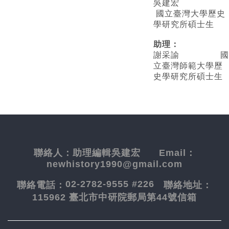
吳建宏
國立臺灣大學歷史
學研究所碩士生
助理：
謝采諭
國
立臺灣師範大學歷
史學研究所碩士生
聯絡人：
助理編輯吳建宏
Email：
newhistory1990@gmail.com
02-2782-9555 #226
聯絡電話：
聯絡地址：
115962 臺北市中研院郵局第44號信箱