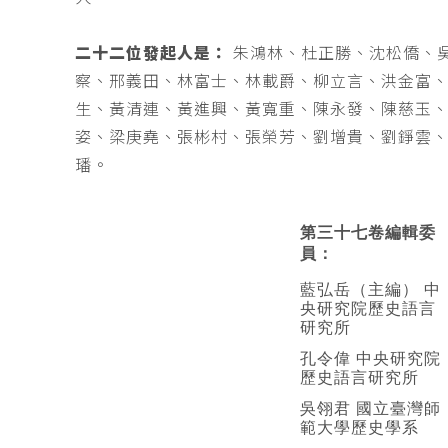
二十二位發起人是：
朱鴻林、杜正勝、沈松僑、
察、邢義田、林富士、林載爵、柳立言、洪金富
生、黃清連、黃進興、黃寬重、陳永發、陳慈玉
姿、梁庚堯、張彬村、張榮芳、劉增貴、劉錚雲
璠。
第三十七卷編輯委
員：
藍弘岳（主編） 中
央研究院歷史語言
研究所
孔令偉 中央研究院
歷史語言研究所
吳翎君 國立臺灣師
範大學歷史學系