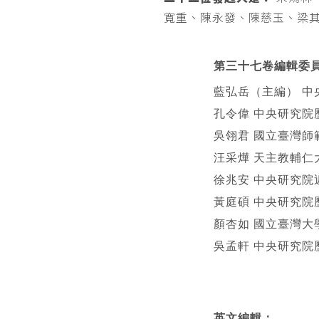
寬重、陳永發、陳慈玉、梁
第三十七卷編輯委
藍弘岳（主編） 中
孔令偉 中央研究院
吳翎君 國立臺灣師
汪采燁 天主教輔仁
徐兆安 中央研究院
黃庭碩 中央研究院
顏杏如 國立臺灣大
吳孟軒 中央研究院
英文編輯
：