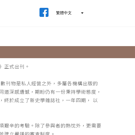
》正式出刊。
少數刊物是私人經營之外，多屬各機構出版的
同道深感遺憾，期盼仍有一份秉持學術態度，
，終於成立了新史學雜誌社，一年四期， 以
項艱辛的考驗。除了參與者的熱忱外，更需要
並建立嚴謹的審查制度。