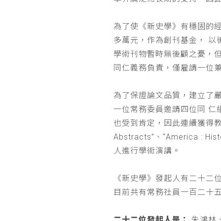
為了使《新史學》有穩固的
多萬元，作為創刊基金， 
學術刊物暫時無後顧之憂，
同仁義務負責，僅雇請一位
為了保證論文品質，建立了
一位常務委員邀請四位同 
也受到肯定，因此連續獲得教育部 
Abstracts”、“Americ
人進行學術演講。
《新史學》發起人有二十二
目前共有常務社員一百二十
二十二位發起人是：
朱鴻林