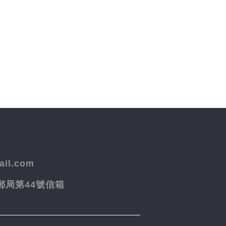
il.com
院郵局第44號信箱