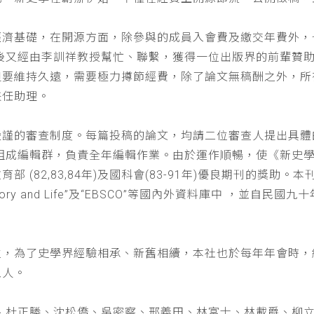
經濟基礎，在開源方面，除參與的成員入會費及繳交年費外，
以後又經由李訓祥教授幫忙、聯繫，獲得一位出版界的前輩贊
但要維持久遠，需要極力撙節經費，除了論文無稿酬之外，所
兼任助理。
嚴謹的審查制度。每篇投稿的論文，均請二位審查人提出具體
仁組成編輯群，負責全年編輯作業。由於運作順暢，使《新史
(82,83,84年)及國科會(83-91年)優良期刊的獎助。本刊
a : History and Life”及“EBSCO”等國內外資料庫中
位，為了史學界經驗相承、新舊相續，本社也於每年年會時，
五人。
、杜正勝、沈松僑、吳密察、邢義田、林富士、林載爵、柳