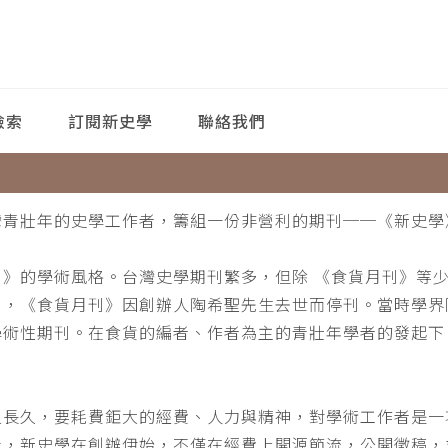
檢索
訂閱新史學
聯絡我們
灣青壯年的史學工作者，籌組一份非營利的期刊──《新史學
刊》的學術風格。台灣史學期刊繁多，但除 《食貨月刊》等
月，《食貨月刊》因創辦人陶希聖先生去世而停刊。當時學界
學術性期刊。在食貨的編者、作者為主的青壯年學者的發起下
。
之長久，要耗費鉅大的經費、人力與精神，對學術工作者是一
此，新史學在創辦伊始，不僅在經費上開源節流，公開徵稿，