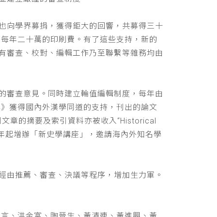
也向學界募捐，獲得鉅大的回響，共募得三十
助每年二十萬的印刷費。有了這些支持，新的
有審查、校對、編輯工作乃至聯繫等雜務均由
的審查意見。同時建立輪值編輯制度，每年由
學》獲得國內外漢學同道的支持，刊出的論文
文章的摘要及索引資料亦被收入“Historical
 ，並自民國九十年起增辦「新史學講座」，邀請海內外知名學
經由推薦、審查、決議等程序，增加生力軍。
立言、洪金富、陶晉生、黃清連、黃進興、黃