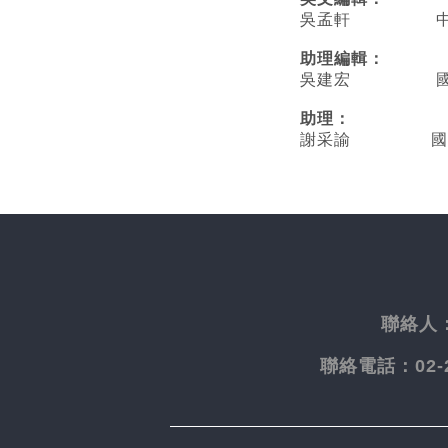
吳孟軒 中央
助理編輯：
吳建宏 國立臺
助理：
謝采諭
國
聯絡人
聯絡電話：
02