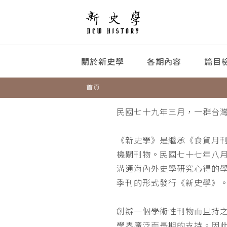
關於新史學
各期內容
篇目
首頁
民國七十九年三月，一群台
《新史學》是繼承《食貨月
機關刊物。民國七十七年八
溝通海內外史學研究心得的
季刊的形式發行《新史學》
創辦一個學術性刊物而且持
學界廣泛而長期的支持。因