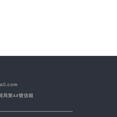
il.com
院郵局第44號信箱