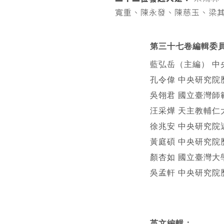
寬重、陳永發、陳慈玉、梁
第三十七卷編輯委
藍弘岳（主編） 中
孔令偉 中央研究院
吳翎君 國立臺灣師
汪采燁 天主教輔仁
徐兆安 中央研究院
黃庭碩 中央研究院
顏杏如 國立臺灣大
吳孟軒 中央研究院
英文編輯
：