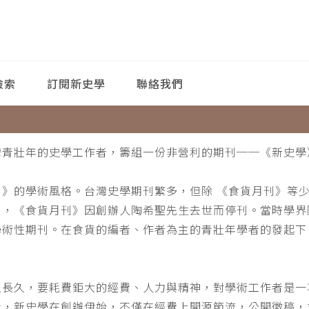
檢索
訂閱新史學
聯絡我們
灣青壯年的史學工作者，籌組一份非營利的期刊──《新史學
刊》的學術風格。台灣史學期刊繁多，但除 《食貨月刊》等
月，《食貨月刊》因創辦人陶希聖先生去世而停刊。當時學界
學術性期刊。在食貨的編者、作者為主的青壯年學者的發起下
。
之長久，要耗費鉅大的經費、人力與精神，對學術工作者是一
此，新史學在創辦伊始，不僅在經費上開源節流，公開徵稿，