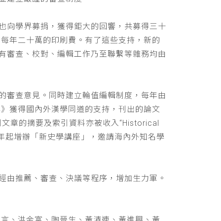
也向學界募捐，獲得鉅大的回響，共募得三十
助每年二十萬的印刷費。有了這些支持，新的
有審查、校對、編輯工作乃至聯繫等雜務均由
的審查意見。同時建立輪值編輯制度，每年由
學》獲得國內外漢學同道的支持，刊出的論文
文章的摘要及索引資料亦被收入“Historical
 ，並自民國九十年起增辦「新史學講座」，邀請海內外知名學
經由推薦、審查、決議等程序，增加生力軍。
立言、洪金富、陶晉生、黃清連、黃進興、黃