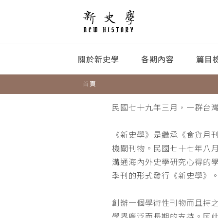
關於新史學
各期內容
篇目
首頁
民國七十九年三月，一群台
《新史學》是繼承《食貨月
機關刊物。民國七十七年八
溝通海內外史學研究心得的
季刊的形式發行《新史學》
創辦一個學術性刊物而且持
學界廣泛而長期的支持。因