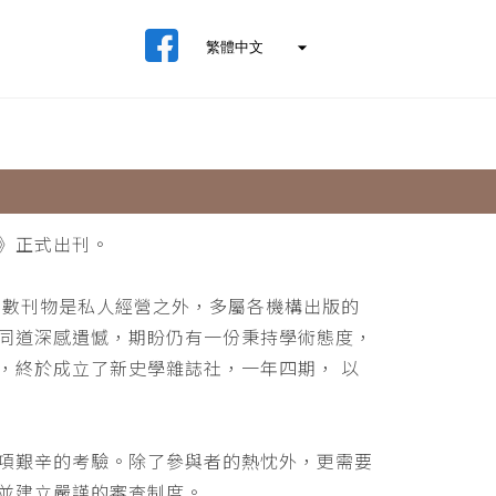
》正式出刊。
少數刊物是私人經營之外，多屬各機構出版的
同道深感遺憾，期盼仍有一份秉持學術態度，
，終於成立了新史學雜誌社，一年四期， 以
項艱辛的考驗。除了參與者的熱忱外，更需要
並建立嚴謹的審查制度。