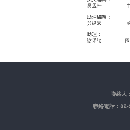
吳孟軒 中央
助理編輯：
吳建宏 國立臺
助理：
謝采諭
國
聯絡人
聯絡電話：
02