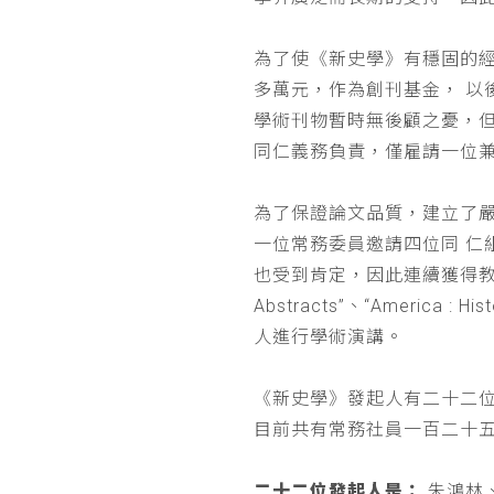
為了使《新史學》有穩固的
多萬元，作為創刊基金， 
學術刊物暫時無後顧之憂，
同仁義務負責，僅雇請一位
為了保證論文品質，建立了
一位常務委員邀請四位同 
也受到肯定，因此連續獲得教育部 
Abstracts”、“Americ
人進行學術演講。
《新史學》發起人有二十二
目前共有常務社員一百二十
二十二位發起人是：
朱鴻林