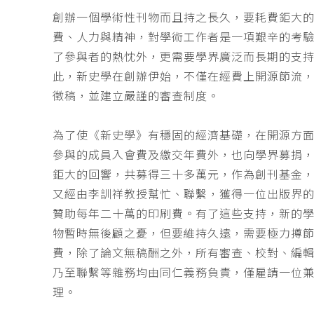
創辦一個學術性刊物而且持之長久，要耗費鉅大
費、人力與精神，對學術工作者是一項艱辛的考
了參與者的熱忱外，更需要學界廣泛而長期的支
此，新史學在創辦伊始，不僅在經費上開源節流
徵稿，並建立嚴謹的審查制度。
為了使《新史學》有穩固的經濟基礎，在開源方
參與的成員入會費及繳交年費外，也向學界募捐
鉅大的回響，共募得三十多萬元，作為創刊基金，
又經由李訓祥教授幫忙、聯繫，獲得一位出版界
贊助每年二十萬的印刷費。有了這些支持，新的
物暫時無後顧之憂，但要維持久遠，需要極力撙
費，除了論文無稿酬之外，所有審查、校對、編
乃至聯繫等雜務均由同仁義務負責，僅雇請一位
理。