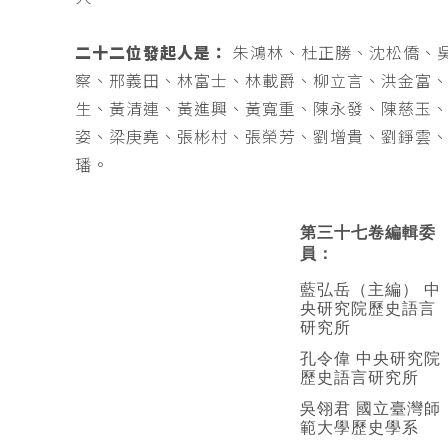
二十二位發起人是：
朱鴻林、杜正勝、沈松僑、
察、邢義田、林富士、林載爵、柳立言、洪金富
生、黃清連、黃進興、黃寬重、陳永發、陳慈玉
姿、梁庚堯、張彬村、張榮芳、劉增貴、劉錚雲
璠。
第三十七卷編輯委
員：
藍弘岳（主編） 中
央研究院歷史語言
研究所
孔令偉 中央研究院
歷史語言研究所
吳翎君 國立臺灣師
範大學歷史學系