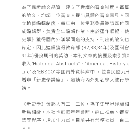
為了保證論文品質，建立了嚴謹的審查制度。每
的論文，均請二位審查人提出具體的審查意見。
立輪值編輯制度，每年由一位常務委員邀請四位同
成編輯群，負責全年編輯作業。由於運作順暢，
史學》獲得國內外漢學同道的支持，刊出的論文
肯定，因此連續獲得教育部 (82,83,84年)及國科會(
91年)優良期刊的獎助。本刊文章的摘要及索引資
收入“Historical Abstracts”、“America : History 
Life”及“EBSCO”等國內外資料庫中 ，並自民國
增辦「新史學講座」，邀請海內外知名學人進行
講。
《新史學》發起人有二十二位，為了史學界經驗
新舊相續，本社也於每年年會時，經由推薦、審
議等程序，增加生力軍。目前共有常務社員一百
人。