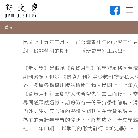
首頁
民國七十九年三月，一群台灣青壯年的史學工作
組一份非營利的期刊──《新史學》正式出刊。
《新史學》是繼承《食貨月刊》的學術風格。台
期刊繁多，但除 《食貨月刊》等少數刊物是私人
外，多屬各機構出版的機關刊物。民國七十七年
《食貨月刊》因創辦人陶希聖先生去世而停刊。
界同道深感遺憾，期盼仍有一份秉持學術態度，
內外史學研究心得的學術性期刊。在食貨的編者
為主的青壯年學者的發起下，終於成立了新史學
社，一年四期， 以季刊的形式發行《新史學》。