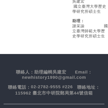
吳建宏
國立臺灣大學歷史
學研究所碩士生
助理：
謝采諭
國
立臺灣師範大學歷
史學研究所碩士生
聯絡人：
助理編輯吳建宏
Email：
newhistory1990@gmail.com
02-2782-9555 #226
聯絡電話：
聯絡地址：
115962 臺北市中研院郵局第44號信箱