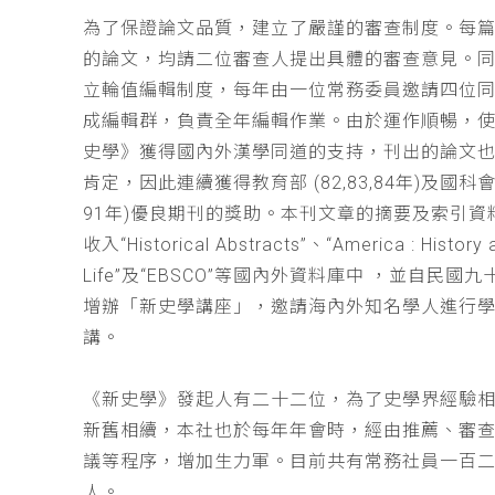
為了保證論文品質，建立了嚴謹的審查制度。每
的論文，均請二位審查人提出具體的審查意見。
立輪值編輯制度，每年由一位常務委員邀請四位同
成編輯群，負責全年編輯作業。由於運作順暢，
史學》獲得國內外漢學同道的支持，刊出的論文
肯定，因此連續獲得教育部 (82,83,84年)及國科會(
91年)優良期刊的獎助。本刊文章的摘要及索引資
收入“Historical Abstracts”、“America : History 
Life”及“EBSCO”等國內外資料庫中 ，並自民國
增辦「新史學講座」，邀請海內外知名學人進行
講。
《新史學》發起人有二十二位，為了史學界經驗
新舊相續，本社也於每年年會時，經由推薦、審
議等程序，增加生力軍。目前共有常務社員一百
人。