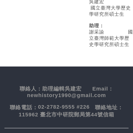
吳建宏
國立臺灣大學歷史
學研究所碩士生
助理：
謝采諭
國
立臺灣師範大學歷
史學研究所碩士生
聯絡人：
助理編輯吳建宏
Email：
newhistory1990@gmail.com
02-2782-9555 #226
聯絡電話：
聯絡地址：
115962 臺北市中研院郵局第44號信箱