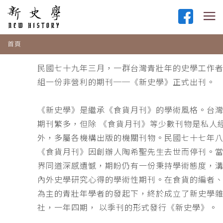
首頁
民國七十九年三月，一群台灣青壯年的史學工作
組一份非營利的期刊──《新史學》正式出刊。
《新史學》是繼承《食貨月刊》的學術風格。台
期刊繁多，但除 《食貨月刊》等少數刊物是私人
外，多屬各機構出版的機關刊物。民國七十七年
《食貨月刊》因創辦人陶希聖先生去世而停刊。
界同道深感遺憾，期盼仍有一份秉持學術態度，
內外史學研究心得的學術性期刊。在食貨的編者
為主的青壯年學者的發起下，終於成立了新史學
社，一年四期， 以季刊的形式發行《新史學》。