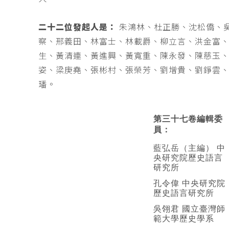
二十二位發起人是：
朱鴻林、杜正勝、沈松僑、
察、邢義田、林富士、林載爵、柳立言、洪金富
生、黃清連、黃進興、黃寬重、陳永發、陳慈玉
姿、梁庚堯、張彬村、張榮芳、劉增貴、劉錚雲
璠。
第三十七卷編輯委
員：
藍弘岳（主編） 中
央研究院歷史語言
研究所
孔令偉 中央研究院
歷史語言研究所
吳翎君 國立臺灣師
範大學歷史學系