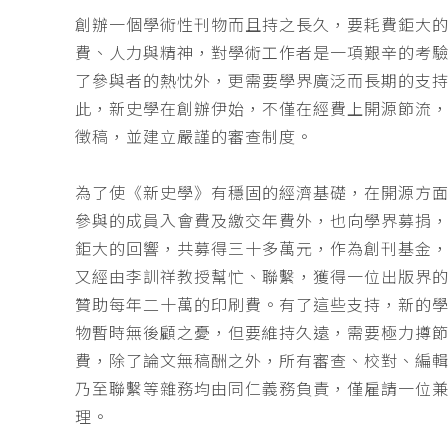
創辦一個學術性刊物而且持之長久，要耗費鉅大
費、人力與精神，對學術工作者是一項艱辛的考
了參與者的熱忱外，更需要學界廣泛而長期的支
此，新史學在創辦伊始，不僅在經費上開源節流
徵稿，並建立嚴謹的審查制度。
為了使《新史學》有穩固的經濟基礎，在開源方
參與的成員入會費及繳交年費外，也向學界募捐
鉅大的回響，共募得三十多萬元，作為創刊基金，
又經由李訓祥教授幫忙、聯繫，獲得一位出版界
贊助每年二十萬的印刷費。有了這些支持，新的
物暫時無後顧之憂，但要維持久遠，需要極力撙
費，除了論文無稿酬之外，所有審查、校對、編
乃至聯繫等雜務均由同仁義務負責，僅雇請一位
理。