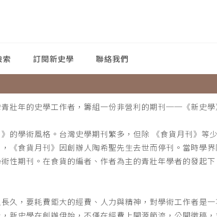
檢索
訂閱新史學
聯絡我們
灣青壯年的史學工作者，籌組一份非營利的期刊──《新史學
刊》的學術風格。台灣史學期刊繁多，但除 《食貨月刊》等
月，《食貨月刊》因創辦人陶希聖先生去世而停刊。當時學界
學術性期刊。在食貨的編者、作者為主的青壯年學者的發起下
。
之長久，要耗費鉅大的經費、人力與精神，對學術工作者是一
此，新史學在創辦伊始，不僅在經費上開源節流，公開徵稿，