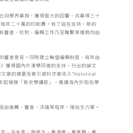
也向學界募捐，獲得鉅大的回響，共募得三十
助每年二十萬的印刷費。有了這些支持，新的
有審查、校對、編輯工作乃至聯繫等雜務均由
的審查意見。同時建立輪值編輯制度，每年由
學》獲得國內外漢學同道的支持，刊出的論文
文章的摘要及索引資料亦被收入“Historical
 ，並自民國九十年起增辦「新史學講座」，邀請海內外知名學
經由推薦、審查、決議等程序，增加生力軍。
立言、洪金富、陶晉生、黃清連、黃進興、黃