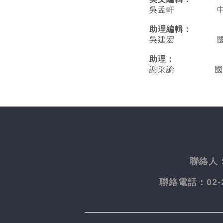
吳孟軒 中央
助理編輯：
吳建宏 國立臺
助理：
謝采諭
國
聯絡人
聯絡電話：
02