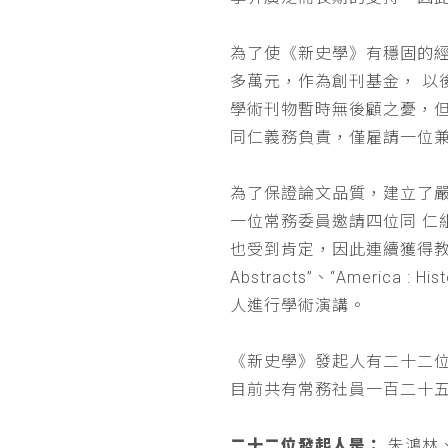
為了使《新史學》有穩固的
多萬元，作為創刊基金， 
學術刊物暫時無後顧之憂，
同仁義務負責，僅雇請一位
為了保證論文品質，建立了
一位常務委員邀請四位同 
也受到肯定，因此連續獲得教育部 
Abstracts”、“Americ
人進行學術演講。
《新史學》發起人有二十二
目前共有常務社員一百二十
二十二位發起人是：
朱鴻林