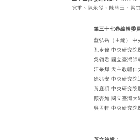
寬重、陳永發、陳慈玉、梁
第三十七卷編輯委
藍弘岳（主編） 中
孔令偉 中央研究院
吳翎君 國立臺灣師
汪采燁 天主教輔仁
徐兆安 中央研究院
黃庭碩 中央研究院
顏杏如 國立臺灣大
吳孟軒 中央研究院
英文編輯
：