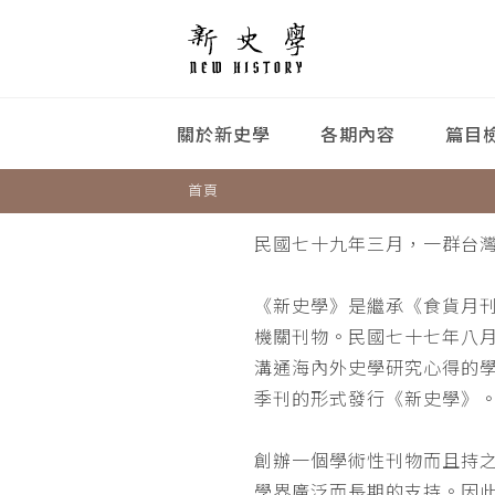
關於新史學
各期內容
篇目
首頁
民國七十九年三月，一群台
《新史學》是繼承《食貨月
機關刊物。民國七十七年八
溝通海內外史學研究心得的
季刊的形式發行《新史學》
創辦一個學術性刊物而且持
學界廣泛而長期的支持。因