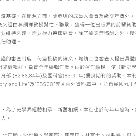
經濟基礎，在開源方面，除參與的成員入會費及繳交年費外，
以後又經由李訓祥教授幫忙、聯繫，獲得一位出版界的前輩贊
但要維持久遠，需要極力撙節經費，除了論文無稿酬之外，所
兼任助理。
嚴謹的審查制度。每篇投稿的論文，均請二位審查人提出具體
仁組成編輯群，負責全年編輯作業。由於運作順暢，使《新史
(82,83,84年)及國科會(83-91年)優良期刊的獎助。本刊
a : History and Life”及“EBSCO”等國內外資料庫中
位，為了史學界經驗相承、新舊相續，本社也於每年年會時，
五人。
、杜正勝、沈松僑、吳密察、邢義田、林富士、林載爵、柳