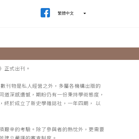
》正式出刊。
少數刊物是私人經營之外，多屬各機構出版的
同道深感遺憾，期盼仍有一份秉持學術態度，
，終於成立了新史學雜誌社，一年四期， 以
項艱辛的考驗。除了參與者的熱忱外，更需要
並建立嚴謹的審查制度。