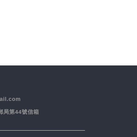
il.com
院郵局第44號信箱