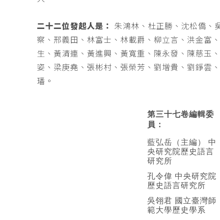
二十二位發起人是：
朱鴻林、杜正勝、沈松僑、
察、邢義田、林富士、林載爵、柳立言、洪金富
生、黃清連、黃進興、黃寬重、陳永發、陳慈玉
姿、梁庚堯、張彬村、張榮芳、劉增貴、劉錚雲
璠。
第三十七卷編輯委
員：
藍弘岳（主編） 中
央研究院歷史語言
研究所
孔令偉 中央研究院
歷史語言研究所
吳翎君 國立臺灣師
範大學歷史學系