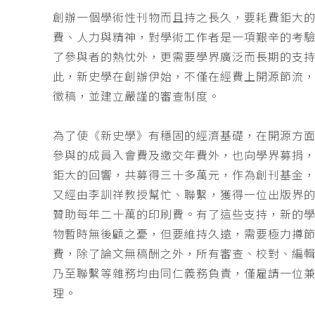
創辦一個學術性刊物而且持之長久，要耗費鉅大
費、人力與精神，對學術工作者是一項艱辛的考
了參與者的熱忱外，更需要學界廣泛而長期的支
此，新史學在創辦伊始，不僅在經費上開源節流
徵稿，並建立嚴謹的審查制度。
為了使《新史學》有穩固的經濟基礎，在開源方
參與的成員入會費及繳交年費外，也向學界募捐
鉅大的回響，共募得三十多萬元，作為創刊基金，
又經由李訓祥教授幫忙、聯繫，獲得一位出版界
贊助每年二十萬的印刷費。有了這些支持，新的
物暫時無後顧之憂，但要維持久遠，需要極力撙
費，除了論文無稿酬之外，所有審查、校對、編
乃至聯繫等雜務均由同仁義務負責，僅雇請一位
理。