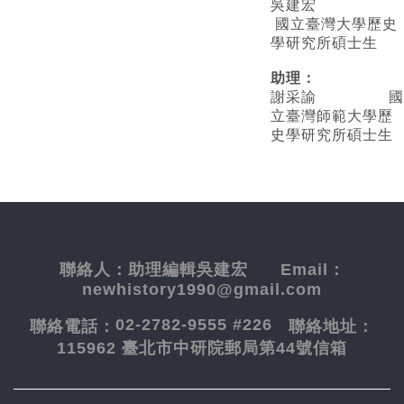
吳建宏
國立臺灣大學歷史
學研究所碩士生
助理：
謝采諭
國
立臺灣師範大學歷
史學研究所碩士生
聯絡人：
助理編輯吳建宏
Email：
newhistory1990@gmail.com
02-2782-9555 #226
聯絡電話：
聯絡地址：
115962 臺北市中研院郵局第44號信箱