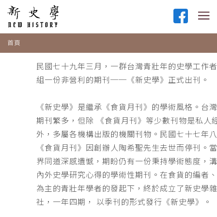
首頁
民國七十九年三月，一群台灣青壯年的史學工作
組一份非營利的期刊──《新史學》正式出刊。
《新史學》是繼承《食貨月刊》的學術風格。台
期刊繁多，但除 《食貨月刊》等少數刊物是私人
外，多屬各機構出版的機關刊物。民國七十七年
《食貨月刊》因創辦人陶希聖先生去世而停刊。
界同道深感遺憾，期盼仍有一份秉持學術態度，
內外史學研究心得的學術性期刊。在食貨的編者
為主的青壯年學者的發起下，終於成立了新史學
社，一年四期， 以季刊的形式發行《新史學》。