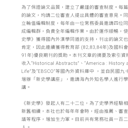
為了保證論文品質，建立了嚴謹的審查制度。每
的論文，均請二位審查人提出具體的審查意見。
立輪值編輯制度，每年由一位常務委員邀請四位同
成編輯群，負責全年編輯作業。由於運作順暢，
史學》獲得國內外漢學同道的支持，刊出的論文
肯定，因此連續獲得教育部 (82,83,84年)及國科會(
91年)優良期刊的獎助。本刊文章的摘要及索引資
收入“Historical Abstracts”、“America : History 
Life”及“EBSCO”等國內外資料庫中 ，並自民國
增辦「新史學講座」，邀請海內外知名學人進行
講。
《新史學》發起人有二十二位，為了史學界經驗
新舊相續，本社也於每年年會時，經由推薦、審
議等程序，增加生力軍。目前共有常務社員一百
人。