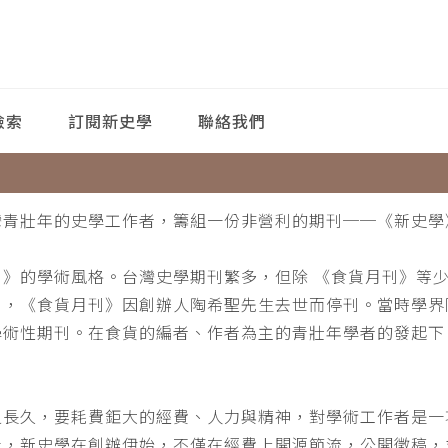
檢索
訂閱新史學
聯絡我們
灣青壯年的史學工作者，籌組一份非營利的期刊──《新史學
刊》的學術風格。台灣史學期刊繁多，但除 《食貨月刊》等
月，《食貨月刊》因創辦人陶希聖先生去世而停刊。當時學界
學術性期刊。在食貨的編者、作者為主的青壯年學者的發起下
。
之長久，要耗費鉅大的經費、人力與精神，對學術工作者是一
此，新史學在創辦伊始，不僅在經費上開源節流，公開徵稿，