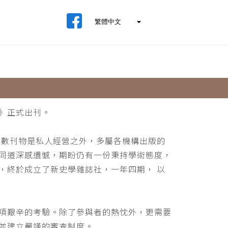
》正式出刊。
少數刊物是私人經營之外，多屬各機構出版的
同道深感遺憾，期盼仍有一份秉持學術態度，
，終於成立了新史學雜誌社，一年四期， 以
項艱辛的考驗。除了參與者的熱忱外，更需要
並建立嚴謹的審查制度。