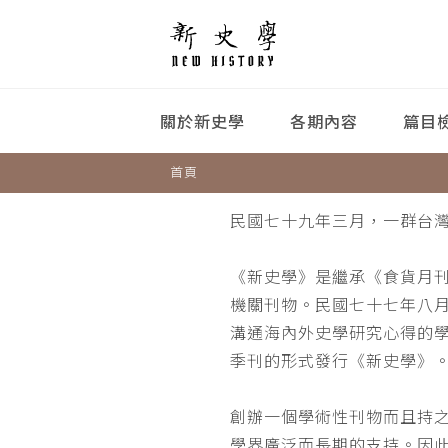
關於新史學
各期內容
篇目
首頁
民國七十九年三月，一群台
《新史學》是繼承《食貨月
機關刊物。民國七十七年八
溝通海內外史學研究心得的
季刊的形式發行《新史學》
創辦一個學術性刊物而且持
學界廣泛而長期的支持。因