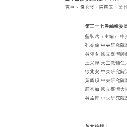
寬重、陳永發、陳慈玉、梁
第三十七卷編輯委
藍弘岳（主編） 中
孔令偉 中央研究院
吳翎君 國立臺灣師
汪采燁 天主教輔仁
徐兆安 中央研究院
黃庭碩 中央研究院
顏杏如 國立臺灣大
吳孟軒 中央研究院
英文編輯
：