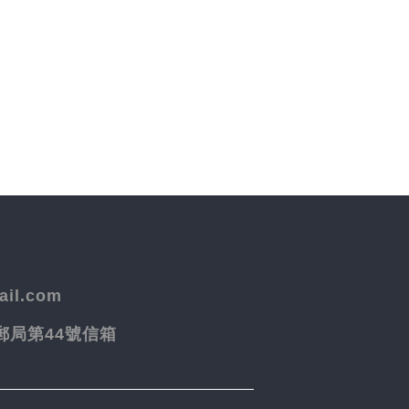
il.com
院郵局第44號信箱