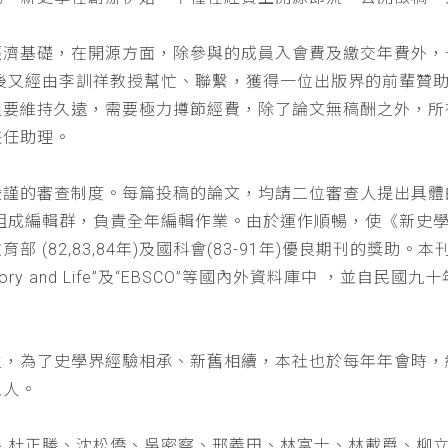
經濟基礎，在開源方面，除參與的成員入會費及繳交年費外，
以後又經由李訓祥教授幫忙、聯繫，獲得一位出版界的前輩贊
但要維持久遠，需要極力撙節經費，除了論文無稿酬之外，所
兼任助理。
嚴謹的審查制度。每篇投稿的論文，均請二位審查人提出具體
仁組成編輯群，負責全年編輯作業。由於運作順暢，使《新史
(82,83,84年)及國科會(83-91年)優良期刊的獎助。本刊
a : History and Life”及“EBSCO”等國內外資料庫中
位，為了史學界經驗相承、新舊相續，本社也於每年年會時，
五人。
、杜正勝、沈松僑、吳密察、邢義田、林富士、林載爵、柳