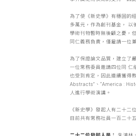
為了使《新史學》有穩固的
多萬元，作為創刊基金， 
學術刊物暫時無後顧之憂，
同仁義務負責，僅雇請一位
為了保證論文品質，建立了
一位常務委員邀請四位同 
也受到肯定，因此連續獲得教育部 
Abstracts”、“Americ
人進行學術演講。
《新史學》發起人有二十二
目前共有常務社員一百二十
二十二位發起人是：
朱鴻林