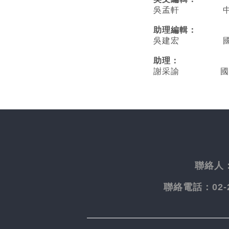
吳孟軒 中央
助理編輯：
吳建宏 國立臺
助理：
謝采諭
國
聯絡人
聯絡電話：
02