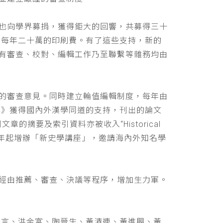
也向學界募捐，獲得鉅大的回響，共募得三十
助每年二十萬的印刷費。有了這些支持，新的
有審查、校對、編輯工作乃至聯繫等雜務均由
的審查意見。同時建立輪值編輯制度，每年由
學》獲得國內外漢學同道的支持，刊出的論文
文章的摘要及索引資料亦被收入“Historical
 ，並自民國九十年起增辦「新史學講座」，邀請海內外知名學
經由推薦、審查、決議等程序，增加生力軍。
立言、洪金富、陶晉生、黃清連、黃進興、黃