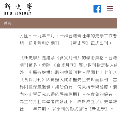
首頁
民國七十九年三月，一群台灣青壯年的史學工作
組一份非營利的期刊──《新史學》正式出刊。
《新史學》是繼承《食貨月刊》的學術風格。台
期刊繁多，但除 《食貨月刊》等少數刊物是私人
外，多屬各機構出版的機關刊物。民國七十七年
《食貨月刊》因創辦人陶希聖先生去世而停刊。
界同道深感遺憾，期盼仍有一份秉持學術態度，
內外史學研究心得的學術性期刊。在食貨的編者
為主的青壯年學者的發起下，終於成立了新史學
社，一年四期， 以季刊的形式發行《新史學》。