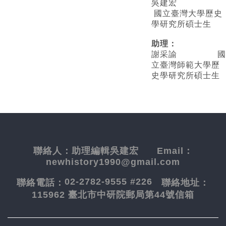
吳建宏
國立臺灣大學歷史
學研究所碩士生
助理：
謝采諭
國
立臺灣師範大學歷
史學研究所碩士生
聯絡人：
助理編輯吳建宏
Email：
newhistory1990@gmail.com
02-2782-9555 #226
聯絡電話：
聯絡地址：
115962 臺北市中研院郵局第44號信箱