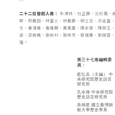
二十二位發起人是：
朱鴻林、杜正勝、沈松僑、
察、邢義田、林富士、林載爵、柳立言、洪金富
生、黃清連、黃進興、黃寬重、陳永發、陳慈玉
姿、梁庚堯、張彬村、張榮芳、劉增貴、劉錚雲
璠。
第三十七卷編輯委
員：
藍弘岳（主編） 中
央研究院歷史語言
研究所
孔令偉 中央研究院
歷史語言研究所
吳翎君 國立臺灣師
範大學歷史學系