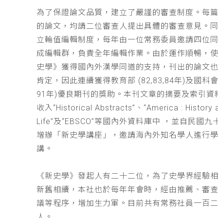
為了保證論文品質，建立了嚴謹的審查制度。每
的論文，均請二位審查人提出具體的審查意見。
立輪值編輯制度，每年由一位常務委員邀請四位同
成編輯群，負責全年編輯作業。由於運作順暢，
史學》獲得國內外漢學同道的支持，刊出的論文
肯定，因此連續獲得教育部 (82,83,84年)及國科會(
91年)優良期刊的獎助。本刊文章的摘要及索引資
收入“Historical Abstracts”、“America : History 
Life”及“EBSCO”等國內外資料庫中 ，並自民國
增辦「新史學講座」，邀請海內外知名學人進行
講。
《新史學》發起人有二十二位，為了史學界經驗
新舊相續，本社也於每年年會時，經由推薦、審
議等程序，增加生力軍。目前共有常務社員一百
人。