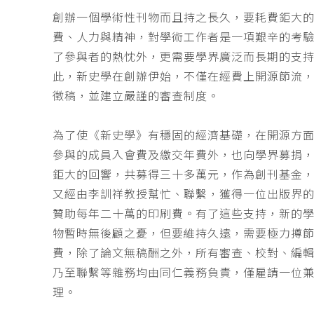
創辦一個學術性刊物而且持之長久，要耗費鉅大
費、人力與精神，對學術工作者是一項艱辛的考
了參與者的熱忱外，更需要學界廣泛而長期的支
此，新史學在創辦伊始，不僅在經費上開源節流
徵稿，並建立嚴謹的審查制度。
為了使《新史學》有穩固的經濟基礎，在開源方
參與的成員入會費及繳交年費外，也向學界募捐
鉅大的回響，共募得三十多萬元，作為創刊基金，
又經由李訓祥教授幫忙、聯繫，獲得一位出版界
贊助每年二十萬的印刷費。有了這些支持，新的
物暫時無後顧之憂，但要維持久遠，需要極力撙
費，除了論文無稿酬之外，所有審查、校對、編
乃至聯繫等雜務均由同仁義務負責，僅雇請一位
理。