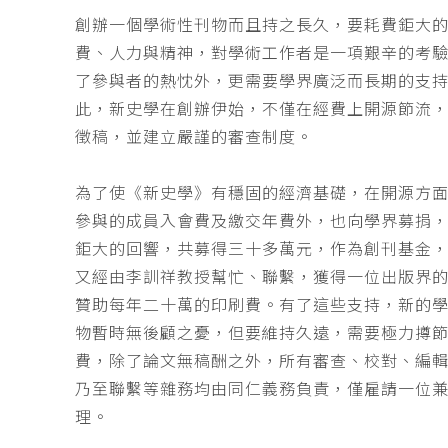
創辦一個學術性刊物而且持之長久，要耗費鉅大
費、人力與精神，對學術工作者是一項艱辛的考
了參與者的熱忱外，更需要學界廣泛而長期的支
此，新史學在創辦伊始，不僅在經費上開源節流
徵稿，並建立嚴謹的審查制度。
為了使《新史學》有穩固的經濟基礎，在開源方
參與的成員入會費及繳交年費外，也向學界募捐
鉅大的回響，共募得三十多萬元，作為創刊基金，
又經由李訓祥教授幫忙、聯繫，獲得一位出版界
贊助每年二十萬的印刷費。有了這些支持，新的
物暫時無後顧之憂，但要維持久遠，需要極力撙
費，除了論文無稿酬之外，所有審查、校對、編
乃至聯繫等雜務均由同仁義務負責，僅雇請一位
理。