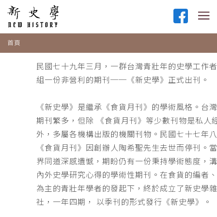
首頁
民國七十九年三月，一群台灣青壯年的史學工作
組一份非營利的期刊──《新史學》正式出刊。
《新史學》是繼承《食貨月刊》的學術風格。台
期刊繁多，但除 《食貨月刊》等少數刊物是私人
外，多屬各機構出版的機關刊物。民國七十七年
《食貨月刊》因創辦人陶希聖先生去世而停刊。
界同道深感遺憾，期盼仍有一份秉持學術態度，
內外史學研究心得的學術性期刊。在食貨的編者
為主的青壯年學者的發起下，終於成立了新史學
社，一年四期， 以季刊的形式發行《新史學》。