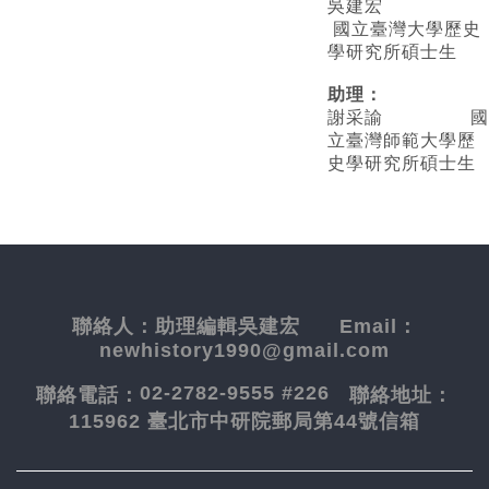
吳建宏
國立臺灣大學歷史
學研究所碩士生
助理：
謝采諭
國
立臺灣師範大學歷
史學研究所碩士生
聯絡人：
助理編輯吳建宏
Email：
newhistory1990@gmail.com
02-2782-9555 #226
聯絡電話：
聯絡地址：
115962 臺北市中研院郵局第44號信箱