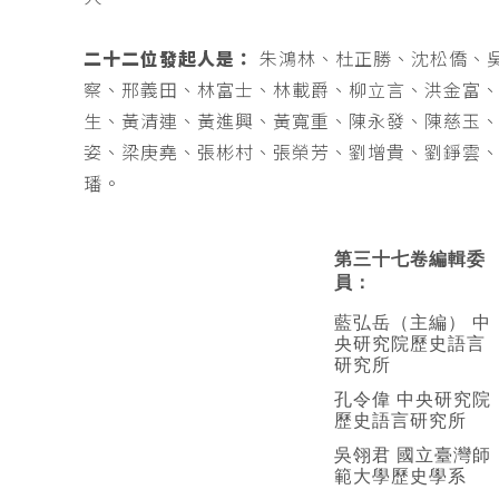
二十二位發起人是：
朱鴻林、杜正勝、沈松僑、
察、邢義田、林富士、林載爵、柳立言、洪金富
生、黃清連、黃進興、黃寬重、陳永發、陳慈玉
姿、梁庚堯、張彬村、張榮芳、劉增貴、劉錚雲
璠。
第三十七卷編輯委
員：
藍弘岳（主編） 中
央研究院歷史語言
研究所
孔令偉 中央研究院
歷史語言研究所
吳翎君 國立臺灣師
範大學歷史學系