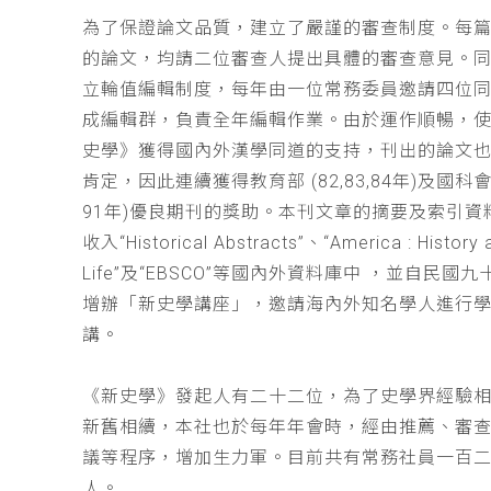
為了保證論文品質，建立了嚴謹的審查制度。每
的論文，均請二位審查人提出具體的審查意見。
立輪值編輯制度，每年由一位常務委員邀請四位同
成編輯群，負責全年編輯作業。由於運作順暢，
史學》獲得國內外漢學同道的支持，刊出的論文
肯定，因此連續獲得教育部 (82,83,84年)及國科會(
91年)優良期刊的獎助。本刊文章的摘要及索引資
收入“Historical Abstracts”、“America : History 
Life”及“EBSCO”等國內外資料庫中 ，並自民國
增辦「新史學講座」，邀請海內外知名學人進行
講。
《新史學》發起人有二十二位，為了史學界經驗
新舊相續，本社也於每年年會時，經由推薦、審
議等程序，增加生力軍。目前共有常務社員一百
人。