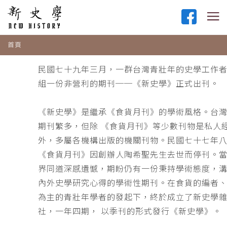
首頁
民國七十九年三月，一群台灣青壯年的史學工作
組一份非營利的期刊──《新史學》正式出刊。
《新史學》是繼承《食貨月刊》的學術風格。台
期刊繁多，但除 《食貨月刊》等少數刊物是私人
外，多屬各機構出版的機關刊物。民國七十七年
《食貨月刊》因創辦人陶希聖先生去世而停刊。
界同道深感遺憾，期盼仍有一份秉持學術態度，
內外史學研究心得的學術性期刊。在食貨的編者
為主的青壯年學者的發起下，終於成立了新史學
社，一年四期， 以季刊的形式發行《新史學》。