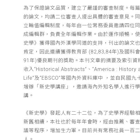
為了保證論文品質，建立了嚴謹的審查制度。每
的論文，均請二位審查人提出具體的審查意見。
立輪值編輯制度，每年由一位常務委員邀請四位同
成編輯群，負責全年編輯作業。由於運作順暢，
史學》獲得國內外漢學同道的支持，刊出的論文
肯定，因此連續獲得教育部 (82,83,84年)及國科會(
91年)優良期刊的獎助。本刊文章的摘要及索引資
收入“Historical Abstracts”、“America : History 
Life”及“EBSCO”等國內外資料庫中 ，並自民國
增辦「新史學講座」，邀請海內外知名學人進行
講。
《新史學》發起人有二十二位，為了史學界經驗
新舊相續，本社也於每年年會時，經由推薦、審
議等程序，增加生力軍。目前共有常務社員一百
人。