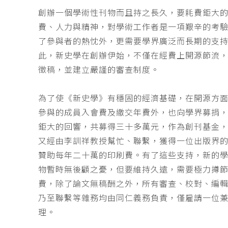
創辦一個學術性刊物而且持之長久，要耗費鉅大
費、人力與精神，對學術工作者是一項艱辛的考
了參與者的熱忱外，更需要學界廣泛而長期的支
此，新史學在創辦伊始，不僅在經費上開源節流
徵稿，並建立嚴謹的審查制度。
為了使《新史學》有穩固的經濟基礎，在開源方
參與的成員入會費及繳交年費外，也向學界募捐
鉅大的回響，共募得三十多萬元，作為創刊基金，
又經由李訓祥教授幫忙、聯繫，獲得一位出版界
贊助每年二十萬的印刷費。有了這些支持，新的
物暫時無後顧之憂，但要維持久遠，需要極力撙
費，除了論文無稿酬之外，所有審查、校對、編
乃至聯繫等雜務均由同仁義務負責，僅雇請一位
理。