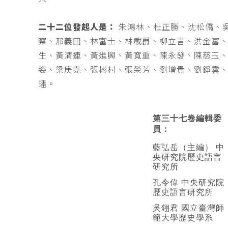
二十二位發起人是：
朱鴻林、杜正勝、沈松僑、
察、邢義田、林富士、林載爵、柳立言、洪金富
生、黃清連、黃進興、黃寬重、陳永發、陳慈玉
姿、梁庚堯、張彬村、張榮芳、劉增貴、劉錚雲
璠。
第三十七卷編輯委
員：
藍弘岳（主編） 中
央研究院歷史語言
研究所
孔令偉 中央研究院
歷史語言研究所
吳翎君 國立臺灣師
範大學歷史學系