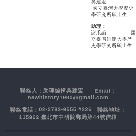
吳建宏
國立臺灣大學歷史
學研究所碩士生
助理：
謝采諭
國
立臺灣師範大學歷
史學研究所碩士生
聯絡人：
助理編輯吳建宏
Email：
newhistory1990@gmail.com
02-2782-9555 #226
聯絡電話：
聯絡地址：
115962 臺北市中研院郵局第44號信箱