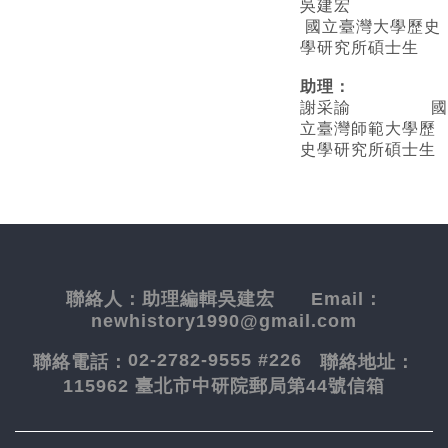
吳建宏
國立臺灣大學歷史
學研究所碩士生
助理：
謝采諭
國
立臺灣師範大學歷
史學研究所碩士生
聯絡人：
助理編輯吳建宏
Email：
newhistory1990@gmail.com
02-2782-9555 #226
聯絡電話：
聯絡地址：
115962 臺北市中研院郵局第44號信箱