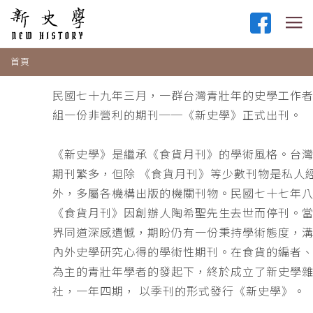
首頁
民國七十九年三月，一群台灣青壯年的史學工作
組一份非營利的期刊──《新史學》正式出刊。
《新史學》是繼承《食貨月刊》的學術風格。台
期刊繁多，但除 《食貨月刊》等少數刊物是私人
外，多屬各機構出版的機關刊物。民國七十七年
《食貨月刊》因創辦人陶希聖先生去世而停刊。
界同道深感遺憾，期盼仍有一份秉持學術態度，
內外史學研究心得的學術性期刊。在食貨的編者
為主的青壯年學者的發起下，終於成立了新史學
社，一年四期， 以季刊的形式發行《新史學》。