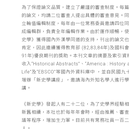
為了保證論文品質，建立了嚴謹的審查制度。每
的論文，均請二位審查人提出具體的審查意見。
立輪值編輯制度，每年由一位常務委員邀請四位同
成編輯群，負責全年編輯作業。由於運作順暢，
史學》獲得國內外漢學同道的支持，刊出的論文
肯定，因此連續獲得教育部 (82,83,84年)及國科會(
91年)優良期刊的獎助。本刊文章的摘要及索引資
收入“Historical Abstracts”、“America : History 
Life”及“EBSCO”等國內外資料庫中 ，並自民國
增辦「新史學講座」，邀請海內外知名學人進行
講。
《新史學》發起人有二十二位，為了史學界經驗
新舊相續，本社也於每年年會時，經由推薦、審
議等程序，增加生力軍。目前共有常務社員一百
人。