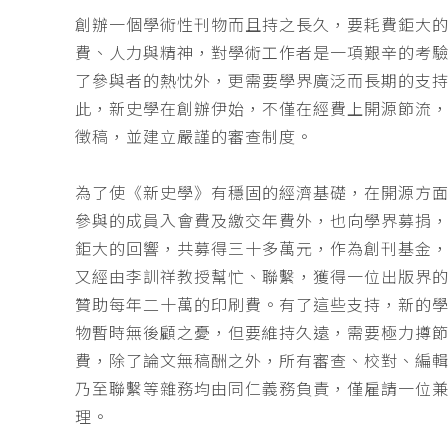
創辦一個學術性刊物而且持之長久，要耗費鉅大
費、人力與精神，對學術工作者是一項艱辛的考
了參與者的熱忱外，更需要學界廣泛而長期的支
此，新史學在創辦伊始，不僅在經費上開源節流
徵稿，並建立嚴謹的審查制度。
為了使《新史學》有穩固的經濟基礎，在開源方
參與的成員入會費及繳交年費外，也向學界募捐
鉅大的回響，共募得三十多萬元，作為創刊基金，
又經由李訓祥教授幫忙、聯繫，獲得一位出版界
贊助每年二十萬的印刷費。有了這些支持，新的
物暫時無後顧之憂，但要維持久遠，需要極力撙
費，除了論文無稿酬之外，所有審查、校對、編
乃至聯繫等雜務均由同仁義務負責，僅雇請一位
理。