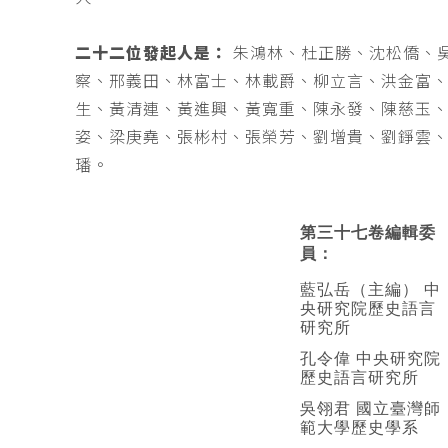
二十二位發起人是：
朱鴻林、杜正勝、沈松僑、
察、邢義田、林富士、林載爵、柳立言、洪金富
生、黃清連、黃進興、黃寬重、陳永發、陳慈玉
姿、梁庚堯、張彬村、張榮芳、劉增貴、劉錚雲
璠。
第三十七卷編輯委
員：
藍弘岳（主編） 中
央研究院歷史語言
研究所
孔令偉 中央研究院
歷史語言研究所
吳翎君 國立臺灣師
範大學歷史學系