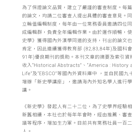
為了保證論文品質，建立了嚴謹的審查制度。每
的論文，均請二位審查人提出具體的審查意見。
立輪值編輯制度，每年由一位常務委員邀請四位同
成編輯群，負責全年編輯作業。由於運作順暢，
史學》獲得國內外漢學同道的支持，刊出的論文
肯定，因此連續獲得教育部 (82,83,84年)及國科會(
91年)優良期刊的獎助。本刊文章的摘要及索引資
收入“Historical Abstracts”、“America : History 
Life”及“EBSCO”等國內外資料庫中 ，並自民國
增辦「新史學講座」，邀請海內外知名學人進行
講。
《新史學》發起人有二十二位，為了史學界經驗
新舊相續，本社也於每年年會時，經由推薦、審
議等程序，增加生力軍。目前共有常務社員一百
人。