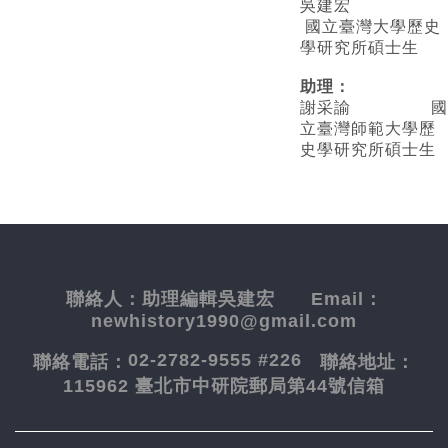
吳建宏
國立臺灣大學歷史
學研究所碩士生
助理：
謝采諭
國
立臺灣師範大學歷
史學研究所碩士生
聯絡人：
助理編輯吳建宏
Email：
newhistory1990@gmail.com
02-2782-9555 #226
聯絡電話：
聯絡地址：
115962 臺北市中研院郵局第44號信箱