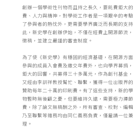
創辦一個學術性刊物而且持之長久，要耗費鉅大
費、人力與精神，對學術工作者是一項艱辛的考
了參與者的熱忱外，更需要學界廣泛而長期的支
此，新史學在創辦伊始，不僅在經費上開源節流
徵稿，並建立嚴謹的審查制度。
為了使《新史學》有穩固的經濟基礎，在開源方
參與的成員入會費及繳交年費外，也向學界募捐
鉅大的回響，共募得三十多萬元，作為創刊基金，
又經由李訓祥教授幫忙、聯繫，獲得一位出版界
贊助每年二十萬的印刷費。有了這些支持，新的
物暫時無後顧之憂，但要維持久遠，需要極力撙
費，除了論文無稿酬之外，所有審查、校對、編
乃至聯繫等雜務均由同仁義務負責，僅雇請一位
理。