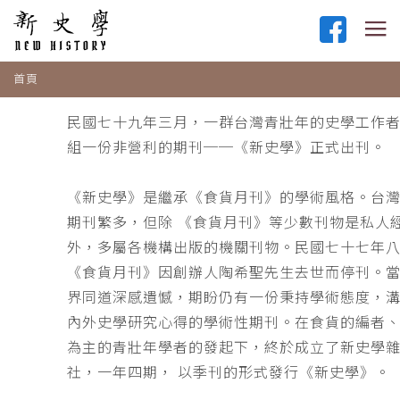
首頁
民國七十九年三月，一群台灣青壯年的史學工作
組一份非營利的期刊──《新史學》正式出刊。
《新史學》是繼承《食貨月刊》的學術風格。台
期刊繁多，但除 《食貨月刊》等少數刊物是私人
外，多屬各機構出版的機關刊物。民國七十七年
《食貨月刊》因創辦人陶希聖先生去世而停刊。
界同道深感遺憾，期盼仍有一份秉持學術態度，
內外史學研究心得的學術性期刊。在食貨的編者
為主的青壯年學者的發起下，終於成立了新史學
社，一年四期， 以季刊的形式發行《新史學》。