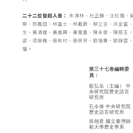
二十二位發起人是：
朱鴻林、杜正勝、沈松僑、
察、邢義田、林富士、林載爵、柳立言、洪金富
生、黃清連、黃進興、黃寬重、陳永發、陳慈玉
姿、梁庚堯、張彬村、張榮芳、劉增貴、劉錚雲
璠。
第三十七卷編輯委
員：
藍弘岳（主編） 中
央研究院歷史語言
研究所
孔令偉 中央研究院
歷史語言研究所
吳翎君 國立臺灣師
範大學歷史學系