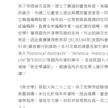
為了保證論文品質，建立了嚴謹的審查制度。每
的論文，均請二位審查人提出具體的審查意見。
立輪值編輯制度，每年由一位常務委員邀請四位同
成編輯群，負責全年編輯作業。由於運作順暢，
史學》獲得國內外漢學同道的支持，刊出的論文
肯定，因此連續獲得教育部 (82,83,84年)及國科會(
91年)優良期刊的獎助。本刊文章的摘要及索引資
收入“Historical Abstracts”、“America : History 
Life”及“EBSCO”等國內外資料庫中 ，並自民國
增辦「新史學講座」，邀請海內外知名學人進行
講。
《新史學》發起人有二十二位，為了史學界經驗
新舊相續，本社也於每年年會時，經由推薦、審
議等程序，增加生力軍。目前共有常務社員一百
人。