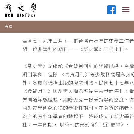
首頁
民國七十九年三月，一群台灣青壯年的史學工作
組一份非營利的期刊──《新史學》正式出刊。
《新史學》是繼承《食貨月刊》的學術風格。台
期刊繁多，但除 《食貨月刊》等少數刊物是私人
外，多屬各機構出版的機關刊物。民國七十七年
《食貨月刊》因創辦人陶希聖先生去世而停刊。
界同道深感遺憾，期盼仍有一份秉持學術態度，
內外史學研究心得的學術性期刊。在食貨的編者
為主的青壯年學者的發起下，終於成立了新史學
社，一年四期， 以季刊的形式發行《新史學》。