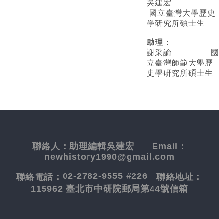
吳建宏
國立臺灣大學歷史
學研究所碩士生
助理：
謝采諭
國
立臺灣師範大學歷
史學研究所碩士生
聯絡人：
助理編輯吳建宏
Email：
newhistory1990@gmail.com
02-2782-9555 #226
聯絡電話：
聯絡地址：
115962 臺北市中研院郵局第44號信箱