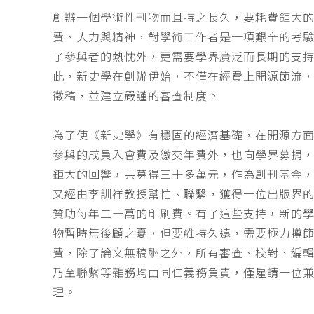
創辦一個學術性刊物而且持之長久，要耗費鉅大
費、人力與精神，對學術工作者是一項艱辛的考
了參與者的熱忱外，更需要學界廣泛而長期的支
此，新史學在創辦伊始，不僅在經費上開源節流
徵稿，並建立嚴謹的審查制度。
為了使《新史學》有穩固的經濟基礎，在開源方
參與的成員入會費及繳交年費外，也向學界募捐
鉅大的回響，共募得三十多萬元，作為創刊基金，
又經由李訓祥教授幫忙、聯繫，獲得一位出版界
贊助每年二十萬的印刷費。有了這些支持，新的
物暫時無後顧之憂，但要維持久遠，需要極力撙
費，除了論文無稿酬之外，所有審查、校對、編
乃至聯繫等雜務均由同仁義務負責，僅雇請一位
理。