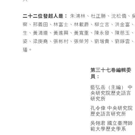
二十二位發起人是：
朱鴻林、杜正勝、沈松僑、
察、邢義田、林富士、林載爵、柳立言、洪金富
生、黃清連、黃進興、黃寬重、陳永發、陳慈玉
姿、梁庚堯、張彬村、張榮芳、劉增貴、劉錚雲
璠。
第三十七卷編輯委
員：
藍弘岳（主編） 中
央研究院歷史語言
研究所
孔令偉 中央研究院
歷史語言研究所
吳翎君 國立臺灣師
範大學歷史學系