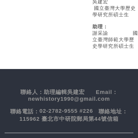
吳建宏
國立臺灣大學歷史
學研究所碩士生
助理：
謝采諭
國
立臺灣師範大學歷
史學研究所碩士生
聯絡人：
助理編輯吳建宏
Email：
newhistory1990@gmail.com
02-2782-9555 #226
聯絡電話：
聯絡地址：
115962 臺北市中研院郵局第44號信箱