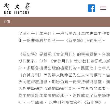
首頁
民國七十九年三月，一群台灣青壯年的史學工作
組一份非營利的期刊──《新史學》正式出刊。
《新史學》是繼承《食貨月刊》的學術風格。台
期刊繁多，但除 《食貨月刊》等少數刊物是私人
外，多屬各機構出版的機關刊物。民國七十七年
《食貨月刊》因創辦人陶希聖先生去世而停刊。
界同道深感遺憾，期盼仍有一份秉持學術態度，
內外史學研究心得的學術性期刊。在食貨的編者
為主的青壯年學者的發起下，終於成立了新史學
社，一年四期， 以季刊的形式發行《新史學》。