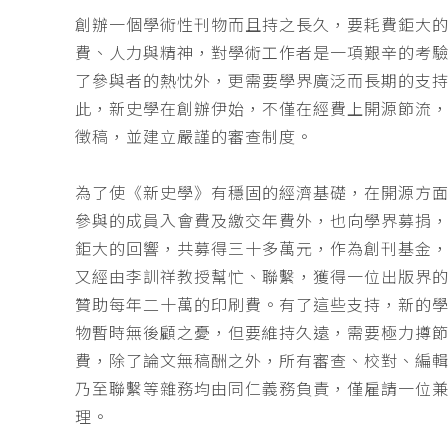
創辦一個學術性刊物而且持之長久，要耗費鉅大
費、人力與精神，對學術工作者是一項艱辛的考
了參與者的熱忱外，更需要學界廣泛而長期的支
此，新史學在創辦伊始，不僅在經費上開源節流
徵稿，並建立嚴謹的審查制度。
為了使《新史學》有穩固的經濟基礎，在開源方
參與的成員入會費及繳交年費外，也向學界募捐
鉅大的回響，共募得三十多萬元，作為創刊基金，
又經由李訓祥教授幫忙、聯繫，獲得一位出版界
贊助每年二十萬的印刷費。有了這些支持，新的
物暫時無後顧之憂，但要維持久遠，需要極力撙
費，除了論文無稿酬之外，所有審查、校對、編
乃至聯繫等雜務均由同仁義務負責，僅雇請一位
理。