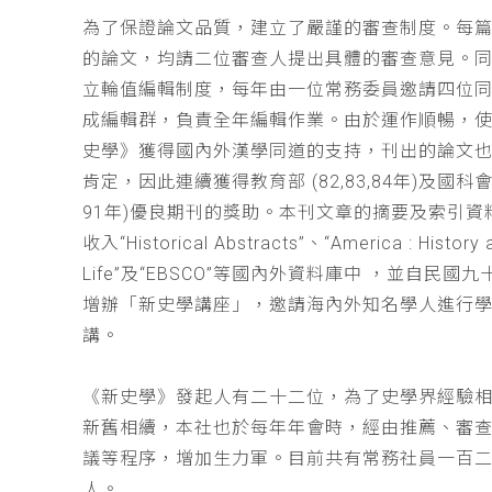
為了保證論文品質，建立了嚴謹的審查制度。每
的論文，均請二位審查人提出具體的審查意見。
立輪值編輯制度，每年由一位常務委員邀請四位同
成編輯群，負責全年編輯作業。由於運作順暢，
史學》獲得國內外漢學同道的支持，刊出的論文
肯定，因此連續獲得教育部 (82,83,84年)及國科會(
91年)優良期刊的獎助。本刊文章的摘要及索引資
收入“Historical Abstracts”、“America : History 
Life”及“EBSCO”等國內外資料庫中 ，並自民國
增辦「新史學講座」，邀請海內外知名學人進行
講。
《新史學》發起人有二十二位，為了史學界經驗
新舊相續，本社也於每年年會時，經由推薦、審
議等程序，增加生力軍。目前共有常務社員一百
人。