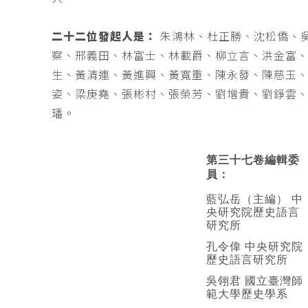
二十二位發起人是：
朱鴻林、杜正勝、沈松僑、
察、邢義田、林富士、林載爵、柳立言、洪金富
生、黃清連、黃進興、黃寬重、陳永發、陳慈玉
姿、梁庚堯、張彬村、張榮芳、劉增貴、劉錚雲
璠。
第三十七卷編輯委
員：
藍弘岳（主編） 中
央研究院歷史語言
研究所
孔令偉 中央研究院
歷史語言研究所
吳翎君 國立臺灣師
範大學歷史學系