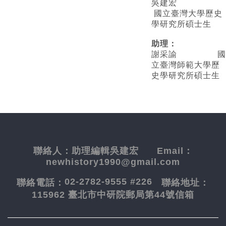
吳建宏
國立臺灣大學歷史
學研究所碩士生
助理：
謝采諭
國
立臺灣師範大學歷
史學研究所碩士生
聯絡人：
助理編輯吳建宏
Email：
newhistory1990@gmail.com
02-2782-9555 #226
聯絡電話：
聯絡地址：
115962 臺北市中研院郵局第44號信箱