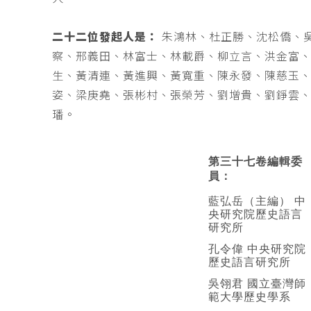
二十二位發起人是：
朱鴻林、杜正勝、沈松僑、
察、邢義田、林富士、林載爵、柳立言、洪金富
生、黃清連、黃進興、黃寬重、陳永發、陳慈玉
姿、梁庚堯、張彬村、張榮芳、劉增貴、劉錚雲
璠。
第三十七卷編輯委
員：
藍弘岳（主編） 中
央研究院歷史語言
研究所
孔令偉 中央研究院
歷史語言研究所
吳翎君 國立臺灣師
範大學歷史學系