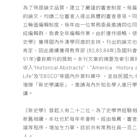
為了保證論文品質，建立了嚴謹的審查制度。每
的論文，均請二位審查人提出具體的審查意見。
立輪值編輯制度，每年由一位常務委員邀請四位同
成編輯群，負責全年編輯作業。由於運作順暢，
史學》獲得國內外漢學同道的支持，刊出的論文
肯定，因此連續獲得教育部 (82,83,84年)及國科會(
91年)優良期刊的獎助。本刊文章的摘要及索引資
收入“Historical Abstracts”、“America : History 
Life”及“EBSCO”等國內外資料庫中 ，並自民國
增辦「新史學講座」，邀請海內外知名學人進行
講。
《新史學》發起人有二十二位，為了史學界經驗
新舊相續，本社也於每年年會時，經由推薦、審
議等程序，增加生力軍。目前共有常務社員一百
人。