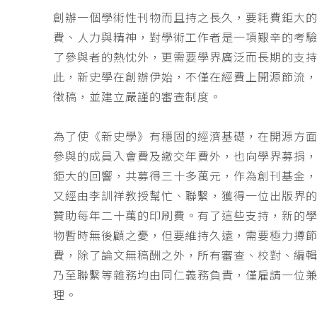
創辦一個學術性刊物而且持之長久，要耗費鉅大
費、人力與精神，對學術工作者是一項艱辛的考
了參與者的熱忱外，更需要學界廣泛而長期的支
此，新史學在創辦伊始，不僅在經費上開源節流
徵稿，並建立嚴謹的審查制度。
為了使《新史學》有穩固的經濟基礎，在開源方
參與的成員入會費及繳交年費外，也向學界募捐
鉅大的回響，共募得三十多萬元，作為創刊基金，
又經由李訓祥教授幫忙、聯繫，獲得一位出版界
贊助每年二十萬的印刷費。有了這些支持，新的
物暫時無後顧之憂，但要維持久遠，需要極力撙
費，除了論文無稿酬之外，所有審查、校對、編
乃至聯繫等雜務均由同仁義務負責，僅雇請一位
理。