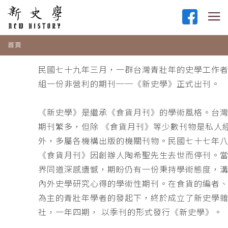
首頁
民國七十九年三月，一群台灣青壯年的史學工作
組一份非營利的期刊──《新史學》正式出刊。
《新史學》是繼承《食貨月刊》的學術風格。台
期刊繁多，但除 《食貨月刊》等少數刊物是私人
外，多屬各機構出版的機關刊物。民國七十七年
《食貨月刊》因創辦人陶希聖先生去世而停刊。
界同道深感遺憾，期盼仍有一份秉持學術態度，
內外史學研究心得的學術性期刊。在食貨的編者
為主的青壯年學者的發起下，終於成立了新史學
社，一年四期， 以季刊的形式發行《新史學》。