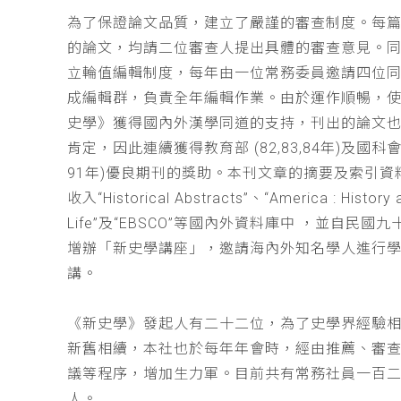
為了保證論文品質，建立了嚴謹的審查制度。每
的論文，均請二位審查人提出具體的審查意見。
立輪值編輯制度，每年由一位常務委員邀請四位同
成編輯群，負責全年編輯作業。由於運作順暢，
史學》獲得國內外漢學同道的支持，刊出的論文
肯定，因此連續獲得教育部 (82,83,84年)及國科會(
91年)優良期刊的獎助。本刊文章的摘要及索引資
收入“Historical Abstracts”、“America : History 
Life”及“EBSCO”等國內外資料庫中 ，並自民國
增辦「新史學講座」，邀請海內外知名學人進行
講。
《新史學》發起人有二十二位，為了史學界經驗
新舊相續，本社也於每年年會時，經由推薦、審
議等程序，增加生力軍。目前共有常務社員一百
人。