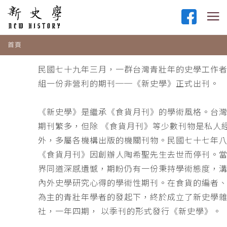
首頁
民國七十九年三月，一群台灣青壯年的史學工作
組一份非營利的期刊──《新史學》正式出刊。
《新史學》是繼承《食貨月刊》的學術風格。台
期刊繁多，但除 《食貨月刊》等少數刊物是私人
外，多屬各機構出版的機關刊物。民國七十七年
《食貨月刊》因創辦人陶希聖先生去世而停刊。
界同道深感遺憾，期盼仍有一份秉持學術態度，
內外史學研究心得的學術性期刊。在食貨的編者
為主的青壯年學者的發起下，終於成立了新史學
社，一年四期， 以季刊的形式發行《新史學》。