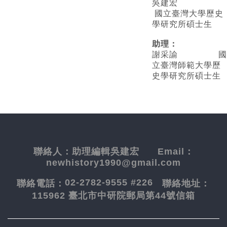
吳建宏
國立臺灣大學歷史
學研究所碩士生
助理：
謝采諭
國
立臺灣師範大學歷
史學研究所碩士生
聯絡人：
助理編輯吳建宏
Email：
newhistory1990@gmail.com
02-2782-9555 #226
聯絡電話：
聯絡地址：
115962 臺北市中研院郵局第44號信箱