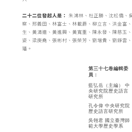
二十二位發起人是：
朱鴻林、杜正勝、沈松僑、
察、邢義田、林富士、林載爵、柳立言、洪金富
生、黃清連、黃進興、黃寬重、陳永發、陳慈玉
姿、梁庚堯、張彬村、張榮芳、劉增貴、劉錚雲
璠。
第三十七卷編輯委
員：
藍弘岳（主編） 中
央研究院歷史語言
研究所
孔令偉 中央研究院
歷史語言研究所
吳翎君 國立臺灣師
範大學歷史學系