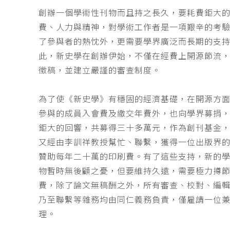
創辦一個學術性刊物而且持之長久，要耗費鉅大
費、人力與精神，對學術工作者是一項艱辛的考
了參與者的熱忱外，更需要學界廣泛而長期的支
此，新史學在創辦伊始，不僅在經費上開源節流
徵稿，並建立嚴謹的審查制度。
為了使《新史學》有穩固的經濟基礎，在開源方
參與的成員入會費及繳交年費外，也向學界募捐
鉅大的回響，共募得三十多萬元，作為創刊基金，
又經由李訓祥教授幫忙、聯繫，獲得一位出版界
贊助每年二十萬的印刷費。有了這些支持，新的
物暫時無後顧之憂，但要維持久遠，需要極力撙
費，除了論文無稿酬之外，所有審查、校對、編
乃至聯繫等雜務均由同仁義務負責，僅雇請一位
理。