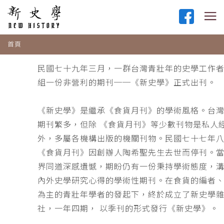
首頁
民國七十九年三月，一群台灣青壯年的史學工作
組一份非營利的期刊──《新史學》正式出刊。
《新史學》是繼承《食貨月刊》的學術風格。台
期刊繁多，但除 《食貨月刊》等少數刊物是私人
外，多屬各機構出版的機關刊物。民國七十七年
《食貨月刊》因創辦人陶希聖先生去世而停刊。
界同道深感遺憾，期盼仍有一份秉持學術態度，
內外史學研究心得的學術性期刊。在食貨的編者
為主的青壯年學者的發起下，終於成立了新史學
社，一年四期， 以季刊的形式發行《新史學》。