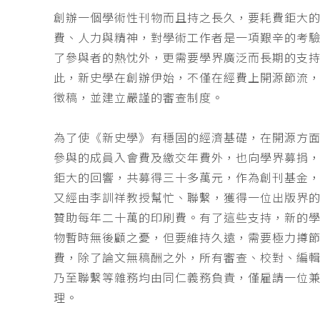
創辦一個學術性刊物而且持之長久，要耗費鉅大
費、人力與精神，對學術工作者是一項艱辛的考
了參與者的熱忱外，更需要學界廣泛而長期的支
此，新史學在創辦伊始，不僅在經費上開源節流
徵稿，並建立嚴謹的審查制度。
為了使《新史學》有穩固的經濟基礎，在開源方
參與的成員入會費及繳交年費外，也向學界募捐
鉅大的回響，共募得三十多萬元，作為創刊基金，
又經由李訓祥教授幫忙、聯繫，獲得一位出版界
贊助每年二十萬的印刷費。有了這些支持，新的
物暫時無後顧之憂，但要維持久遠，需要極力撙
費，除了論文無稿酬之外，所有審查、校對、編
乃至聯繫等雜務均由同仁義務負責，僅雇請一位
理。