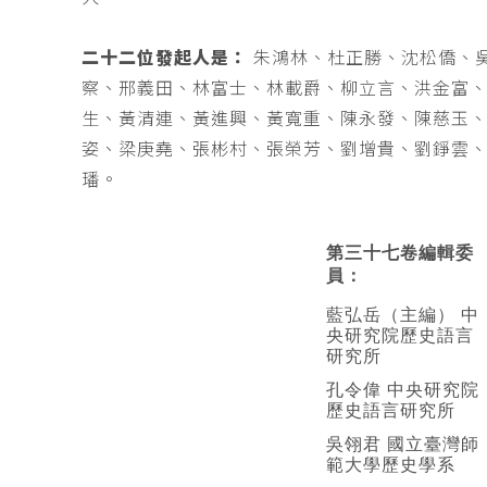
二十二位發起人是：
朱鴻林、杜正勝、沈松僑、
察、邢義田、林富士、林載爵、柳立言、洪金富
生、黃清連、黃進興、黃寬重、陳永發、陳慈玉
姿、梁庚堯、張彬村、張榮芳、劉增貴、劉錚雲
璠。
第三十七卷編輯委
員：
藍弘岳（主編） 中
央研究院歷史語言
研究所
孔令偉 中央研究院
歷史語言研究所
吳翎君 國立臺灣師
範大學歷史學系