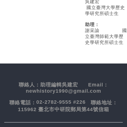
吳建宏
國立臺灣大學歷史
學研究所碩士生
助理：
謝采諭
國
立臺灣師範大學歷
史學研究所碩士生
聯絡人：
助理編輯吳建宏
Email：
newhistory1990@gmail.com
02-2782-9555 #226
聯絡電話：
聯絡地址：
115962 臺北市中研院郵局第44號信箱