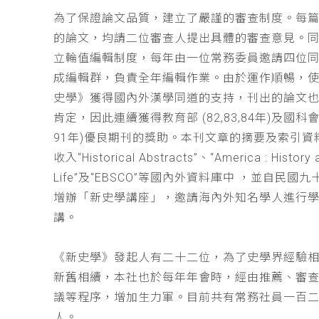
為了保證論文品質，建立了嚴謹的審查制度。每
的論文，均請二位審查人提出具體的審查意見。
立輪值編輯制度，每年由一位常務委員邀請四位同
成編輯群，負責全年編輯作業。由於運作順暢，
史學》獲得國內外漢學同道的支持，刊出的論文
肯定，因此連續獲得教育部 (82,83,84年)及國科會(
91年)優良期刊的獎助。本刊文章的摘要及索引資
收入“Historical Abstracts”、“America : History 
Life”及“EBSCO”等國內外資料庫中 ，並自民國
增辦「新史學講座」，邀請海內外知名學人進行
講。
《新史學》發起人有二十二位，為了史學界經驗
新舊相續，本社也於每年年會時，經由推薦、審
議等程序，增加生力軍。目前共有常務社員一百
人。