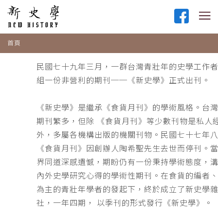
首頁
民國七十九年三月，一群台灣青壯年的史學工作
組一份非營利的期刊──《新史學》正式出刊。
《新史學》是繼承《食貨月刊》的學術風格。台
期刊繁多，但除 《食貨月刊》等少數刊物是私人
外，多屬各機構出版的機關刊物。民國七十七年
《食貨月刊》因創辦人陶希聖先生去世而停刊。
界同道深感遺憾，期盼仍有一份秉持學術態度，
內外史學研究心得的學術性期刊。在食貨的編者
為主的青壯年學者的發起下，終於成立了新史學
社，一年四期， 以季刊的形式發行《新史學》。