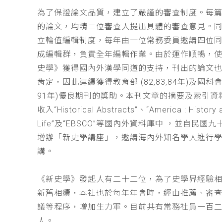
為了保證論文品質，建立了嚴謹的審查制度。每
的論文，均請二位審查人提出具體的審查意見。
立輪值編輯制度，每年由一位常務委員邀請四位同
成編輯群，負責全年編輯作業。由於運作順暢，
史學》獲得國內外漢學同道的支持，刊出的論文
肯定，因此連續獲得教育部 (82,83,84年)及國科會(
91年)優良期刊的獎助。本刊文章的摘要及索引資
收入“Historical Abstracts”、“America : History 
Life”及“EBSCO”等國內外資料庫中 ，並自民國
增辦「新史學講座」，邀請海內外知名學人進行
講。
《新史學》發起人有二十二位，為了史學界經驗
新舊相續，本社也於每年年會時，經由推薦、審
議等程序，增加生力軍。目前共有常務社員一百
人。