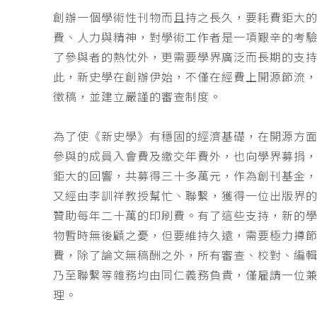
創辦一個學術性刊物而且持之長久，要耗費鉅大
費、人力與精神，對學術工作者是一項艱辛的考
了參與者的熱忱外，更需要學界廣泛而長期的支
此，新史學在創辦伊始，不僅在經費上開源節流
徵稿，並建立嚴謹的審查制度。
為了使《新史學》有穩固的經濟基礎，在開源方
參與的成員入會費及繳交年費外，也向學界募捐
鉅大的回響，共募得三十多萬元，作為創刊基金，
又經由李訓祥教授幫忙、聯繫，獲得一位出版界
贊助每年二十萬的印刷費。有了這些支持，新的
物暫時無後顧之憂，但要維持久遠，需要極力撙
費，除了論文無稿酬之外，所有審查、校對、編
乃至聯繫等雜務均由同仁義務負責，僅雇請一位
理。