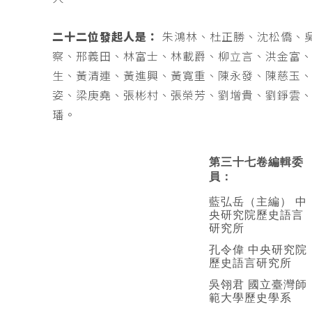
二十二位發起人是：
朱鴻林、杜正勝、沈松僑、
察、邢義田、林富士、林載爵、柳立言、洪金富
生、黃清連、黃進興、黃寬重、陳永發、陳慈玉
姿、梁庚堯、張彬村、張榮芳、劉增貴、劉錚雲
璠。
第三十七卷編輯委
員：
藍弘岳（主編） 中
央研究院歷史語言
研究所
孔令偉 中央研究院
歷史語言研究所
吳翎君 國立臺灣師
範大學歷史學系