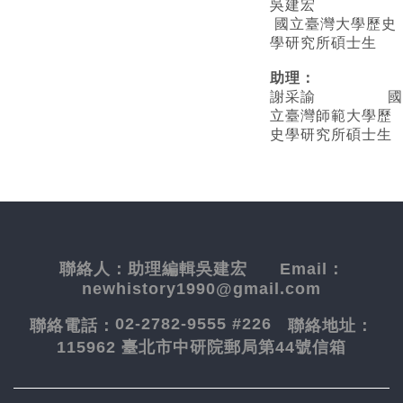
吳建宏
國立臺灣大學歷史
學研究所碩士生
助理：
謝采諭
國
立臺灣師範大學歷
史學研究所碩士生
聯絡人：
助理編輯吳建宏
Email：
newhistory1990@gmail.com
02-2782-9555 #226
聯絡電話：
聯絡地址：
115962 臺北市中研院郵局第44號信箱